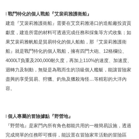
l
戰鬥特化的個人戰船『艾裴莉雅護衛船』
建造『艾裴莉雅護衛船』需要在艾裵莉雅港口的造船廠投資貢
獻度，建造所需的材料可透過完成任務和採集等方式收集；如
果艾裴莉雅帆船是貿易特化的個人船舶，那『艾裴莉雅護衛
船』就是戰鬥特化的個人戰船，擁有四門大砲、12格欄位、
4000LT負重及200,000耐久度，再加上110%的速度、加速度、
迴轉力及制動，無疑是為戰而生的頂級個人艦艇，能讓冒險家
盡興的享受貿易、狩獵、釣魚及獵殺海怪…等精彩的大洋內
容。
l
個人專屬的冒險據點『野營地』
『野營地』是家門內所有角色都能共用的一種簡易設施，透過
完成簡單的任務即可獲得，能設置在冒險家常活動的冒險區