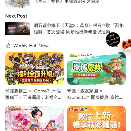
《星曲：輪迴》重臨最初光之國度
Next Post
網石遊戲旗下《天堂2：革命》稀有坐騎「烈焰
雄獅」首次登場 同步推出新年慶祝活動
24x7
ust
o
m
er
S
ervi
c
C
e
Weekly Hot News
骷髏要稱王 × iGameBUY 骷
守護！森友家園 ×
髏稱王・王者崛起，豪禮全面
iGameBUY 開服慶典 豪禮集
開啟！
結大放送！