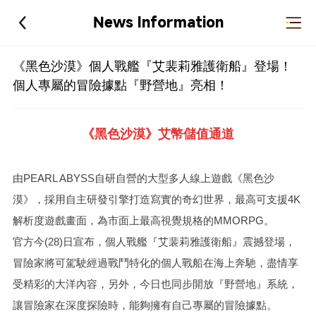
News Information
《黑色沙漠》個人戰艦『艾裴莉雅護衛船』登場！
個人專屬的冒險據點『野營地』亮相！
《黑色沙漠》艾幣儲值通道
由PEARL ABYSS自研自營的大型多人線上遊戲《黑色沙
漠》，採用自主研發引擎打造寫實的奇幻世界，最高可支援4K
解析度遊戲畫面，為市面上最高視覺規格的MMORPG。
官方今(28)日宣布，個人戰艦『艾裴莉雅護衛船』震撼登場，
冒險家將可駕駛經過戰鬥特化的個人戰船在海上奔馳，盡情享
受精彩的大洋內容，另外，今日也同步開放『野營地』系統，
讓冒險家在深度探險時，能夠擁有自己專屬的冒險據點。