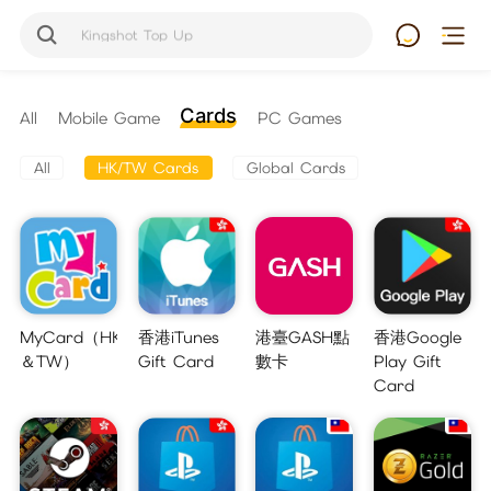
Kingshot Top Up
Cards
All
Mobile Game
PC Games
All
HK/TW Cards
Global Cards
MyCard（HK
香港iTunes
港臺GASH點
香港Google
＆TW）
Gift Card
數卡
Play Gift
Card