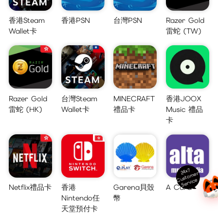
香港Steam
香港PSN
台灣PSN
Razer Gold
Wallet卡
雷蛇 (TW)
Razer Gold
台灣Steam
MINECRAFT
香港JOOX
雷蛇 (HK)
Wallet卡
禮品卡
Music 禮品
卡
24x7
ust
o
m
er
S
ervi
c
C
e
Netflix禮品卡
香港
Garena貝殼
A Card
Nintendo任
幣
天堂預付卡