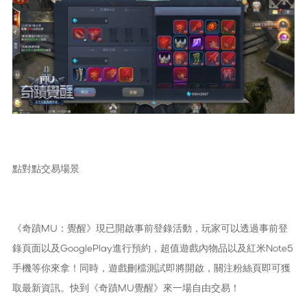
點對點交易場景
《奇蹟MU：覺醒》現已開啟事前登錄活動，玩家可以透過事前登
錄頁面以及GooglePlay進行預約，超值遊戲內物品以及紅米Note5
手機等你來拿！同時，遊戲刪檔測試即將開啟，關注粉絲頁即可獲
取最新資訊。快到《奇蹟MU覺醒》來一場自由交易！