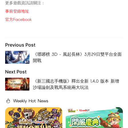
更多遊戲資訊請關注：
事前登錄地址
官方Facebook
Previous Post
《瑯琊榜 3D - 風起長林》3月29日雙平台全面
開戰
Next Post
《新三國志手機版》釋出全新 1.4.0 版本 新增
沙場論劍及戰馬系統兩大玩法
Weekly Hot News