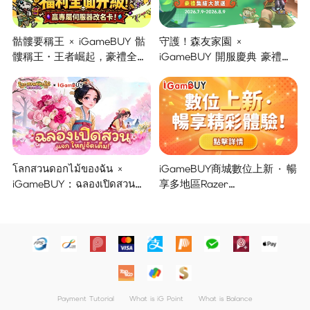
骷髏要稱王 × iGameBUY 骷
守護！森友家園 ×
髏稱王・王者崛起，豪禮全面
iGameBUY 開服慶典 豪禮集
開啟！
結大放送！
โลกสวนดอกไม้ของฉัน ×
iGameBUY商城數位上新 · 暢
iGameBUY : ฉลองเปิดสวน
享多地區Razer
แจกใหญ่จัดเต็ม !
Gold/PSN/itunes/Netflix/Am
azon/Riot Points新體驗！
Payment Tutorial
What is iG Point
What is Balance