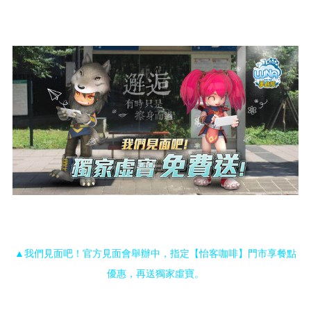
▲我們見面吧！官方見面會舉辦中，指定【怡客咖啡】門市享餐點
優惠，再送獨家虛寶。