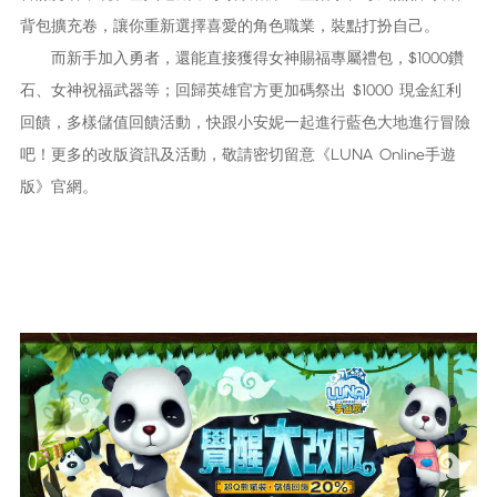
背包擴充卷，讓你重新選擇喜愛的角色職業，裝點打扮自己。
而新手加入勇者，還能直接獲得女神賜福專屬禮包，$1000鑽
石、女神祝福武器等；回歸英雄官方更加碼祭出 $1000 現金紅利
回饋，多樣儲值回饋活動，快跟小安妮一起進行藍色大地進行冒險
吧！更多的改版資訊及活動，敬請密切留意《LUNA Online手遊
版》官網。