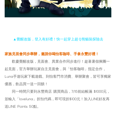
▲覺醒改版，登入有好禮！快一起穿上超Ｑ熊貓裝探險去
家族見面會同步舉辦，邀請你喝怡客咖啡、手拿永豐好禮！
歡慶覺醒改版，見面會、異業合作同步進行！趁著暑假揪團一
起見面，官方舉辦玩家自主見面會，與「怡客咖啡」指定合作，
Luna手遊玩家下載遊戲、到怡客門市消費、舉辦聚會，皆可享獨家
優惠，飲品買一送一回饋！
同一時間只要到永豐商店 購買商品，7/15前結帳滿 $1000元，
並輸入「loveluna」折扣代碼，即可現折$100元！加入LINE好友再
送LINE Points 50點。