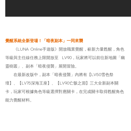
覺醒系統全新登場！「暗夜副本」一同來襲
《LUNA Online手遊版》開放職業覺醒，嶄新力量甦醒，角色
等級與主任線任務上限開放至 LV90，玩家將可以前往新地圖「幽
靈樹叢」、副本「暗夜侵襲」展開冒險。
在最新改版中，副本「暗夜侵襲」內將有【LV50雪色祭
壇】、【LV75深海王座】、【LV90亡骸之淵】三大全新副本關
卡，玩家可根據角色等級選擇對應關卡，在完成關卡取得甦醒角色
能力覺醒材料。