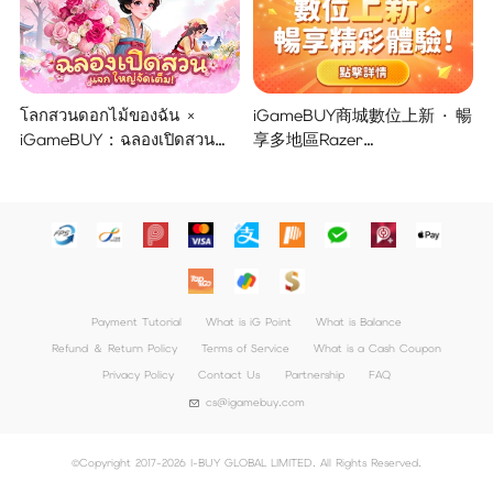
โลกสวนดอกไม้ของฉัน ×
iGameBUY商城數位上新 · 暢
iGameBUY : ฉลองเปิดสวน
享多地區Razer
แจกใหญ่จัดเต็ม !
Gold/PSN/itunes/Netflix/Am
azon/Riot Points新體驗！
Payment Tutorial
What is iG Point
What is Balance
Refund ＆ Return Policy
Terms of Service
What is a Cash Coupon
Privacy Policy
Contact Us
Partnership
FAQ
cs@igamebuy.com
©Copyright 2017-2026 I-BUY GLOBAL LIMITED. All Rights Reserved.