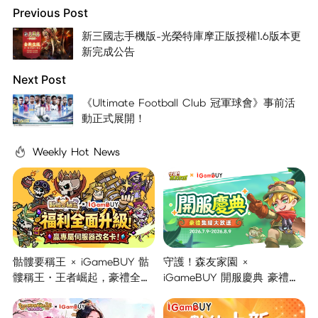
Previous Post
新三國志手機版-光榮特庫摩正版授權1.6版本更
新完成公告
Next Post
《Ultimate Football Club 冠軍球會》事前活
動正式展開！
Weekly Hot News
骷髏要稱王 × iGameBUY 骷
守護！森友家園 ×
髏稱王・王者崛起，豪禮全面
iGameBUY 開服慶典 豪禮集
開啟！
結大放送！