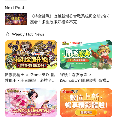
Next Post
《時空鏈戰》改版新增公會戰系統與全新2名守
護者！多重改版好禮拿不完！
Weekly Hot News
骷髏要稱王 × iGameBUY 骷
守護！森友家園 ×
髏稱王・王者崛起，豪禮全面
iGameBUY 開服慶典 豪禮集
開啟！
結大放送！