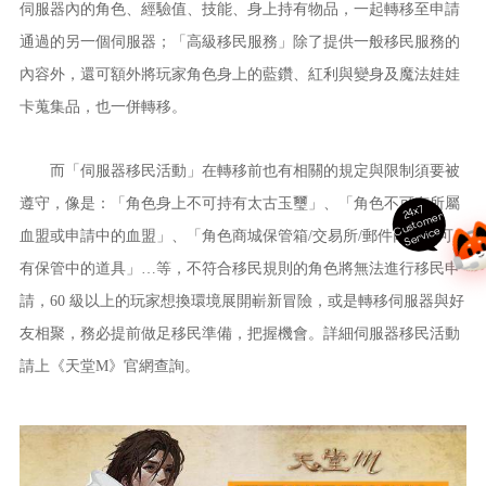
伺服器內的角色、經驗值、技能、身上持有物品，一起轉移至申請
通過的另一個伺服器；「高級移民服務」除了提供一般移民服務的
內容外，還可額外將玩家角色身上的藍鑽、紅利與變身及魔法娃娃
卡蒐集品，也一併轉移。
而「伺服器移民活動」在轉移前也有相關的規定與限制須要被
遵守，像是：「角色身上不可持有太古玉璽」、「角色不可有所屬
24x7
ust
o
m
er
S
ervi
c
C
e
血盟或申請中的血盟」、「角色商城保管箱/交易所/郵件內皆不可
有保管中的道具」…等，不符合移民規則的角色將無法進行移民申
請，60 級以上的玩家想換環境展開嶄新冒險，或是轉移伺服器與好
友相聚，務必提前做足移民準備，把握機會。詳細伺服器移民活動
請上《天堂M》官網查詢。