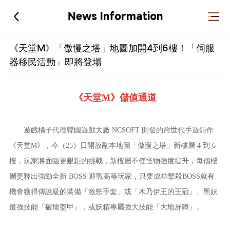
News Information
《天堂M》「傲慢之塔」地圖加開4到6樓！「伺服
器移民活動」即將登場
《天堂M》儲值通道
遊戲橘子代理韓國遊戲大廠 NCSOFT 開發的跨世代手遊鉅作
《
天堂M
》，今（25）日開放副本地圖「傲慢之塔」新樓層 4 到 6
樓，玩家將面臨更艱鉅的挑戰，新樓層不僅怪物強度提升，每個樓
層更釋出強勁全新 BOSS 迎戰高等玩家，只要成功擊殺BOSS就有
機會獲得傳說級的裝備「激怒手套」或「木乃伊王的王冠」、黑妖
最強技能「破壞盔甲」，或妖精專屬強大技能「大地屏障」。