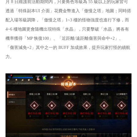
月 8 日維護前活動期間內，只要角色等級為 55 級以上的玩家皆可
透過「特殊副本UI 介面」花費金幣進入「傲慢之塔」地圖；同時搭
配入場等級調降，「傲慢之塔」1~3 樓的怪物強度也進行下修，而
4~6 樓地圖更會隨機出現特殊「水晶」，只要擊破「水晶」將各有
機率獲得「MP 恢復100」、「近距離/遠距離傷害與命中+2」、
「傷害減免+2」其中之一的 BUFF 加成效果，提升玩家打怪的續航
力。