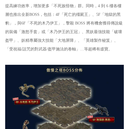
提高練功效率，增加更多「不死族怪物」群。同時，4 到 6 樓各樓
層也推出全新BOSS，包括：4F「死亡的殭屍王」、5F「地獄的黑
豹」，與6F「不死的木乃伊王」，擊殺 BOSS 將有機會獲得傳說級
的裝備「激怒手套」或「木乃伊王的王冠」、黑妖最強技能「破壞
盔甲」、妖精專屬強大技能「大地屏障」、「英雄製作秘笈」、
「受祝福/詛咒的對武器/盔甲施法的卷軸」…等超稀有虛寶。