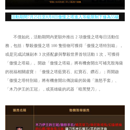
活動期間7月25日至8月8日傲慢之塔進入等級限制下修為55級
不僅如此，活動期間內更額外推出 2 項傲慢之塔每日活動任
務，包括：擊殺傲慢之塔 100 隻怪物可獲得「傲慢之塔特別箱」，
或是完成試煉副本 3 次搭配參與擊殺世界首領活動 1 次，可獲得
「傲慢之塔箱」。開啟「傲慢之塔箱」將有機會開出可補充殷海薩
的祝福相關虛寶：「傲慢之塔藍寶石、紅寶石、鑽石」；而開啟
「傲慢之塔特別箱」將有機會開出傳說級的裝備「激怒手套」、
「木乃伊王的王冠」，或英雄級的武器「暗黑雙刀」。