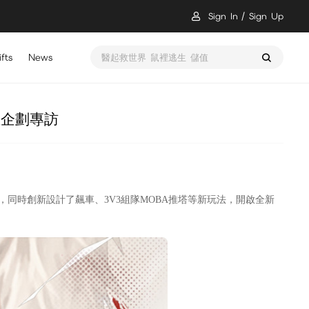
Sign In
Sign Up
fts
News
醫起救世界 鼠裡逃生 儲值
主企劃專訪
體驗，同時創新設計了飆車、3V3組隊MOBA推塔等新玩法，開啟全新