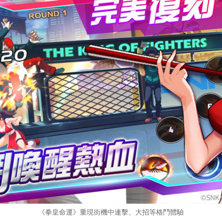
《拳皇命運》重現街機中連擊、大招等格鬥體驗