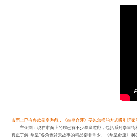
市面上已有多款拳皇遊戲，《拳皇命運》要以怎樣的方式吸引玩家
主企劃：現在市面上的確已有不少拳皇遊戲，包括系列拳皇街機
真正了解“拳皇”各角色背景故事的精品卻非常少。《拳皇命運》