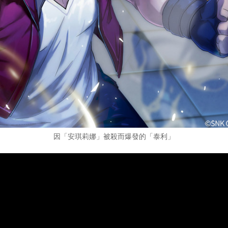
因「安琪莉娜」被殺而爆發的「泰利」