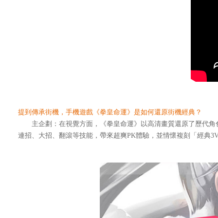
提到傳承街機，手機遊戲《拳皇命運》是如何還原街機經典？
主企劃：在視覺方面，《拳皇命運》以高清畫質還原了歷代角色
連招、大招、翻滾等技能，帶來超爽PK體驗，並情懷複刻「經典3