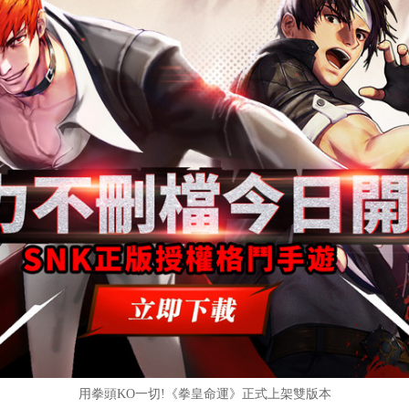
用拳頭KO一切!《拳皇命運》正式上架雙版本