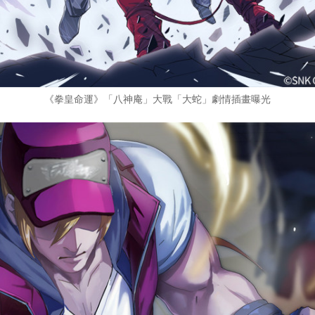
《拳皇命運》「八神庵」大戰「大蛇」劇情插畫曝光