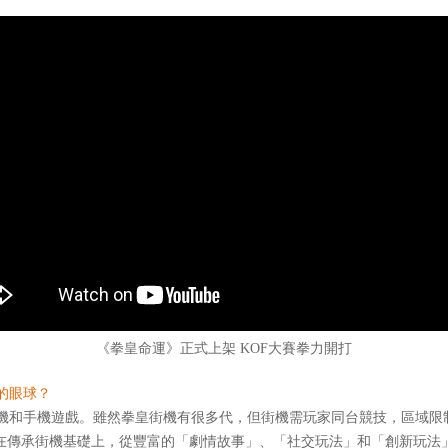
《拳皇命運》正式上架 KOF大賽拳力開打
的眼球？
和手機遊戲。雖然拳皇街機有很多代，但街機需玩家同台競技，區域限
則在傳承街機基礎上，從豐富的「劇情故事」、「社交玩法」和「創新玩法