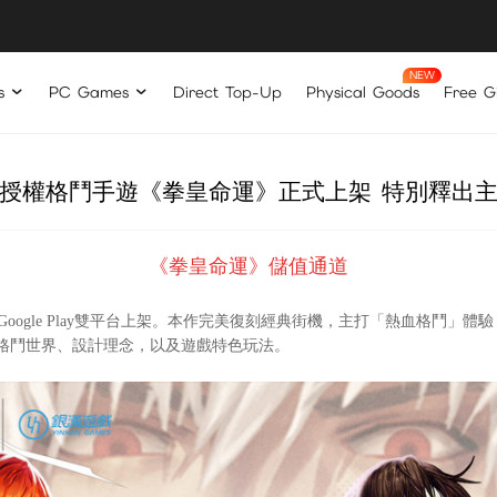
s
PC Games
Direct Top-Up
Physical Goods
Free Gi
版授權格鬥手遊《拳皇命運》正式上架 特別釋出
《拳皇命運》儲值通道
與Google Play雙平台上架。本作完美復刻經典街機，主打「熱血格鬥」
格鬥世界、設計理念，以及遊戲特色玩法。