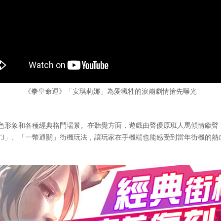
《拳皇命運》「安琪莉娜」為愛犧牲的淚崩劇情搶先曝光
形象和各種經典格鬥場景。在聽覺方面，遊戲由聲優原班人馬傾情獻聲
V3」、「一幣通關」街機玩法，讓玩家在手機端也能感受到當年街機的熱