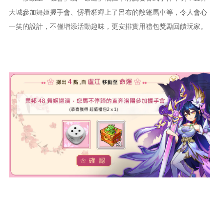
大城參加舞姬握手會、愣看貂蟬上了呂布的敞篷馬車等，令人會心
一笑的設計，不僅增添活動趣味，更安排實用禮包獎勵回饋玩家。