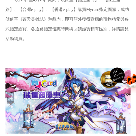
路】、【台灣e-play】、【香港e-play】購買Mycard指定面額，成功
儲值至《蒼天英雄誌》遊戲內，即可額外獲得對應的寵物精元與各
式指定虛寶。各通路指定優惠時間與回饋虛寶稍有區別，詳情請見
活動網頁。
24x7
ust
o
m
er
S
ervi
c
C
e