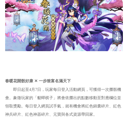
春暖花開骰好康
✕
一步致富名滿天下
即日起至4月7日，玩家每日登入活動網頁，可獲得一次擲骰機
會。象徵玩家的「貂蟬棋子」將會依擲出的點數移動至對應欄位並
領取獎勵。每日登入網頁試手氣，就有機會將紅色錦囊碎片、紅色
神兵碎片、紅色神器碎片、元寶與各式資源帶回家。