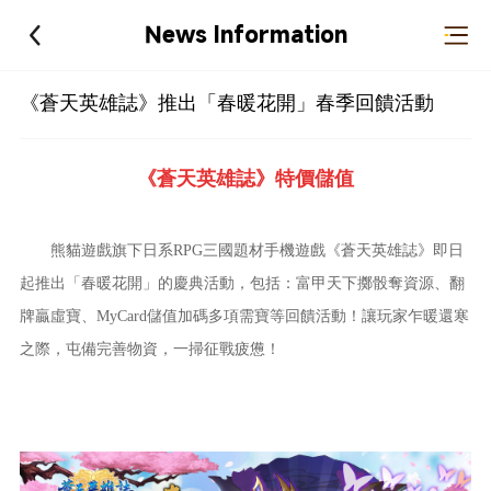
News Information
《蒼天英雄誌》推出「春暖花開」春季回饋活動
《蒼天英雄誌》特價儲值
熊貓遊戲旗下日系RPG三國題材手機遊戲《蒼天英雄誌》即日
起推出「春暖花開」的慶典活動，包括：富甲天下擲骰奪資源、翻
牌贏虛寶、MyCard儲值加碼多項需寶等回饋活動！讓玩家乍暖還寒
之際，屯備完善物資，一掃征戰疲憊！