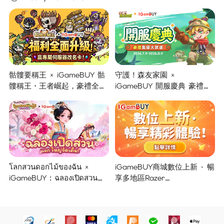
骷髏要稱王 × iGameBUY 骷
守護！森友家園 ×
髏稱王・王者崛起，豪禮全面
iGameBUY 開服慶典 豪禮集
開啟！
結大放送！
โลกสวนดอกไม้ของฉัน ×
iGameBUY商城數位上新 · 暢
iGameBUY : ฉลองเปิดสวน
享多地區Razer
แจกใหญ่จัดเต็ม !
Gold/PSN/itunes/Netflix/Am
azon/Riot Points新體驗！