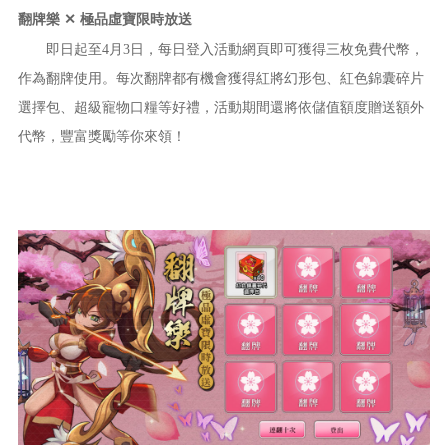
翻牌樂
✕
極品虛寶限時放送
即日起至4月3日，每日登入活動網頁即可獲得三枚免費代幣，
作為翻牌使用。每次翻牌都有機會獲得紅將幻形包、紅色錦囊碎片
選擇包、超級寵物口糧等好禮，活動期間還將依儲值額度贈送額外
代幣，豐富獎勵等你來領！