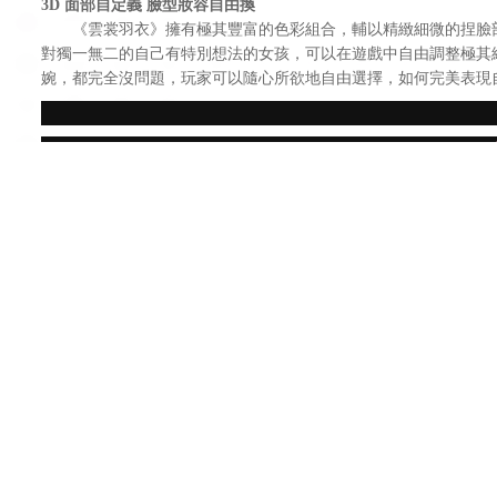
3D 面部自定義 臉型妝容自由換
《雲裳羽衣》擁有極其豐富的色彩組合，輔以精緻細微的捏臉部
對獨一無二的自己有特別想法的女孩，可以在遊戲中自由調整極其
婉，都完全沒問題，玩家可以隨心所欲地自由選擇，如何完美表現