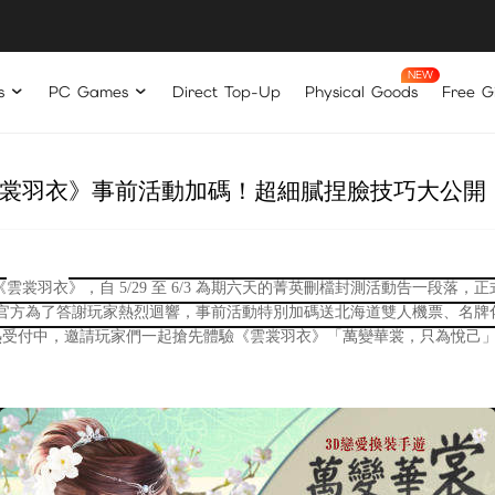
s
PC Games
Direct Top-Up
Physical Goods
Free Gi
裳羽衣》事前活動加碼！超細膩捏臉技巧大公開
《
雲裳羽衣
》，自 5/29 至 6/3 為期六天的菁英刪檔封測活動告一
官方為了答謝玩家熱烈迴響，事前活動特別加碼送北海道雙人機票、名牌
熱受付中，邀請玩家們一起搶先體驗《雲裳羽衣》「萬變華裳，只為悅己