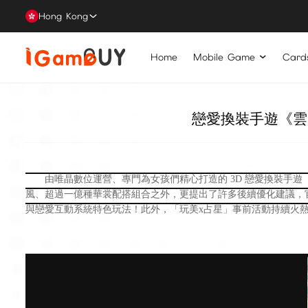
Hong Kong
Home
Mobile Game
Card
戀愛換裝手遊《雲
由唯晶數位運營、專門為女孩們精心打造的 3D 戀愛換裝手
遊
風、超過一億種華裳配搭組合之外，更提出了許多後續優化建議，
與戀愛互動系統特色玩法！此外，「玩美x占星」事前活動持續火