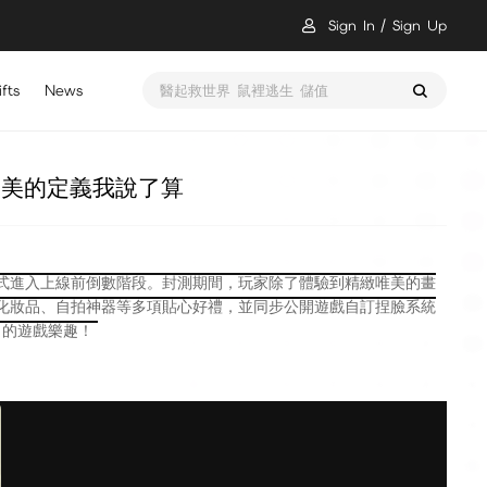
Sign In
Sign Up
fts
News
Kingshot Top Up
 美的定義我說了算
段落，正式進入上線前倒數階段。封測期間，玩家除了體驗到精緻唯美的畫
化妝品、自拍神器等多項貼心好
禮，並同步公開遊戲自訂捏臉系統
」的遊戲樂趣！