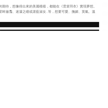
的期待，想像得出來的美麗模樣，都能在《雲裳羽衣》實現夢想。
眸瀲灩、迷濛之瞳或湛藍淑女..等，想要可愛、撫媚、英氣、溫