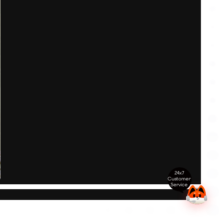
24x7
Customer
Service