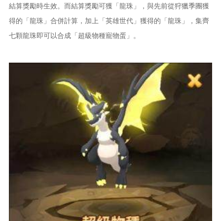
結算獎勵時生效。而結算獎勵可獲「龍珠」，與先前從狩獵季團獲
得的「龍珠」合併計算，加上「英雄世代」獲得的「龍珠」，集齊
七顆龍珠即可以合成「超級物種寵物蛋」。