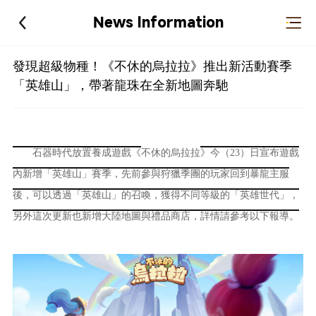
News Information
發現超級物種！《不休的烏拉拉》推出新活動賽季
「英雄山」，帶著龍珠在全新地圖奔馳
石器時代放置養
成遊戲《
不休的烏拉拉
》
今（23）日宣布遊戲
內新增「英雄山」賽季，先前參與狩獵季團的玩家回到暴龍主服
後，可以透過「英雄山」的召喚，獲得不同等級的「英雄世代」，
另外這次更新也新增大陸地圖與禮品商店，詳情請參考以下報導。