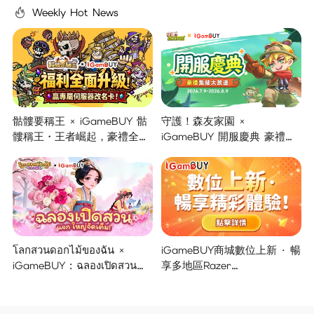
Weekly Hot News
骷髏要稱王 × iGameBUY 骷
守護！森友家園 ×
髏稱王・王者崛起，豪禮全面
iGameBUY 開服慶典 豪禮集
開啟！
結大放送！
โลกสวนดอกไม้ของฉัน ×
iGameBUY商城數位上新 · 暢
iGameBUY : ฉลองเปิดสวน
享多地區Razer
แจกใหญ่จัดเต็ม !
Gold/PSN/itunes/Netflix/Am
azon/Riot Points新體驗！