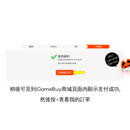
24x7
ust
o
m
er
S
ervi
c
C
e
稍後可見到iGameBuy商城頁面內顯示支付成功,
然後按>查看我的訂單