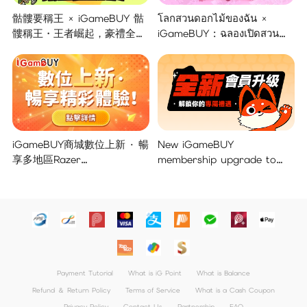
骷髏要稱王 × iGameBUY 骷
โลกสวนดอกไม้ของฉัน ×
髏稱王・王者崛起，豪禮全面
iGameBUY : ฉลองเปิดสวน
開啟！
แจกใหญ่จัดเต็ม !
iGameBUY商城數位上新 · 暢
New iGameBUY
享多地區Razer
membership upgrade to
Gold/PSN/itunes/Netflix/Am
unlock your exclusive
azon/Riot Points新體驗！
benefits!
Payment Tutorial
What is iG Point
What is Balance
Refund ＆ Return Policy
Terms of Service
What is a Cash Coupon
Privacy Policy
Contact Us
Partnership
FAQ