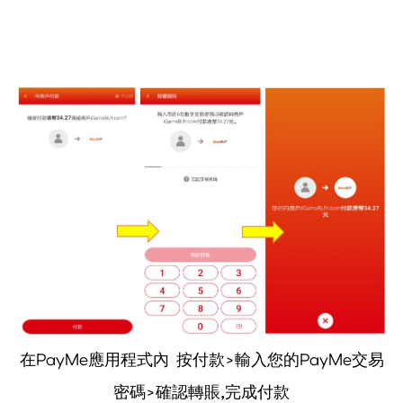
在PayMe應用程式內 按付款>輸入您的PayMe交易
密碼>確認轉賬,完成付款