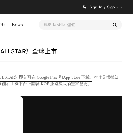
Sign In
Sign Up
fts
News
瑪奇 Mobile 儲值
ALLSTAR》全球上市
ALLSTAR
》即刻可
在 Google Play 和App Store 下載。本作是根據知
家，並能在手機平台上體驗 KOF 淵遠流長的豐富歷史。