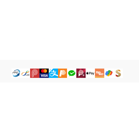
How to Buy
Legal Terms
Payment Tutorial
Refund ＆ Return Policy
What is iG Point
Terms of Service
What is Balance
Privacy Policy
What is a Cash Coupon
FAQ