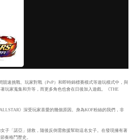
競速挑戰、玩家對戰（PvP）和即時錦標賽模式等遊玩模式中，與
著玩家蒐集和升等，而更多角色也會在日後加入遊戲。《THE
RS ALLSTAR》深受玩家喜愛的幾個原因。身為KOF粉絲的我們，非
力充沛的女子「諾亞」拯救，隨後反倒需救援幫助這名女子。在發現擁有著
速節奏格鬥歷史。