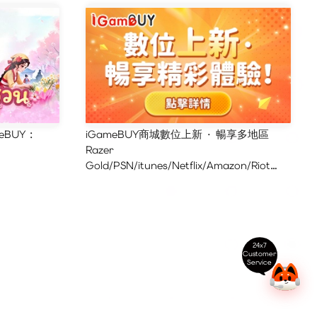
eBUY :
iGameBUY商城數位上新 · 暢享多地區
Razer
Gold/PSN/itunes/Netflix/Amazon/Riot
Points新體驗！
24x7
Customer
Service