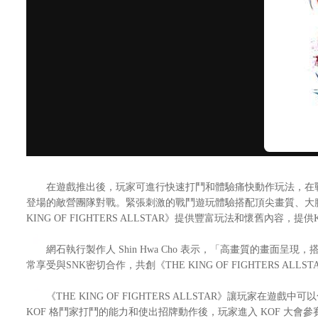
在遊戲推出後，玩家可進行快速打鬥和體驗痛快動作玩法，在戰鬥
登場的敵營團隊對戰。緊張刺激的戰鬥遊玩體驗搭配頂尖畫質、大膽
KING OF FIGHTERS ALLSTAR》提供豐富玩法和懷舊內容
網石執行製作人 Shin Hwa Cho 表示，「高畫質的畫面呈現，搭
常享受與SNK密切合作，共創《THE KING OF FIGHTERS
《THE KING OF FIGHTERS ALLSTAR》讓玩家
KOF 格鬥家打鬥的能力和使出招牌動作後，玩家進入 KOF 大會