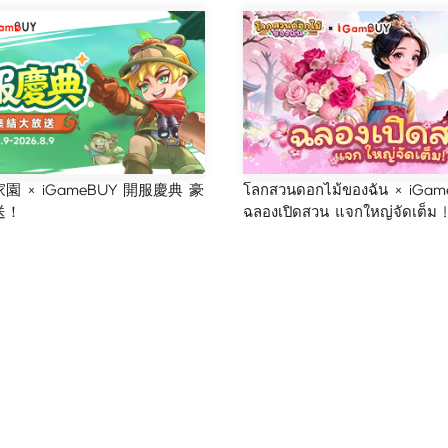
 × iGameBUY 開服慶典 豪
โลกสวนดอกไม้ของฉัน × iGam
送！
ฉลองเปิดสวน แจกใหญ่จัดเต็ม !