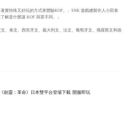
了著實特殊又好玩的方式來體驗KOF。」SNK 遊戲總製作人小田泰
來了解是什麼讓 KOF 與眾不同。」
文、繁體中文、印度文、泰文、西班牙文、義大利文、法文、葡萄牙文、俄羅斯文和德
《劍靈：革命》日本雙平台登場下載 開服即玩