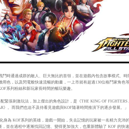
時通過成群的敵人、巨大無比的首領，並在遊戲內包含故事模式、時間
用色，以及閃電般快速流暢的動畫，一上市就有超過130位格鬥家角色等
，提供KOF系列粉絲和新玩家長時間的暢玩樂趣。
配緊張刺激玩法，加上傑出的角色設計，是《THE KING OF FIGHTE
 ALLSTAR》。而我們也迫不及待看見遊戲與KOF隨著時間推演下的逐步發展。」
在遊戲中可以化身為 KOF系列的英雄，遊戲一開始，失去記憶的玩家被一名精
參賽，並在過程中逐漸找回記憶、變得更加強大，也重新體驗了 KOF 的快