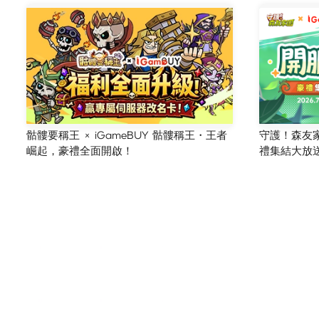
骷髏要稱王 × iGameBUY 骷髏稱王・王者
守護！森友家園
崛起，豪禮全面開啟！
禮集結大放