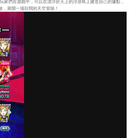
PG。玩家們在遊戲中，可以在漂浮於天上的浮游島上建造自己的據點，
敵，展開一場壯闊的天空冒險！