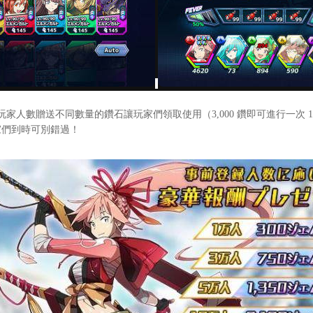
數贈送不同數量的鑽石讓玩家們領取使用（3,000 鑽即可進行一次 
家們到時可別錯過！