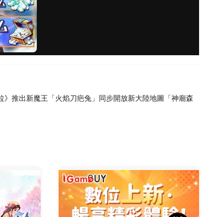
拉》推出新魔王「火焰刀疤兔」同步開放新大陸地圖「神廟森