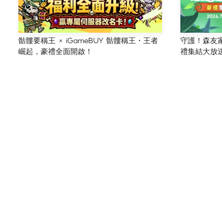
骷髏要稱王 × iGameBUY 骷髏稱王・王者
守護！森友家園
崛起，豪禮全面開啟！
禮集結大放