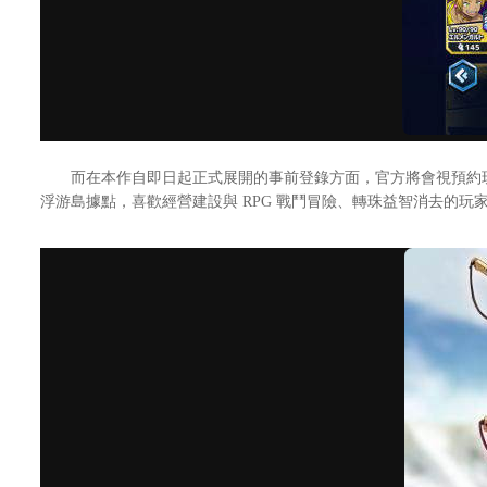
而在本作自即日起正式展開的事前登錄方面，官方將會視預約玩家人
浮游島據點，喜歡經營建設與 RPG 戰鬥冒險、轉珠益智消去的玩