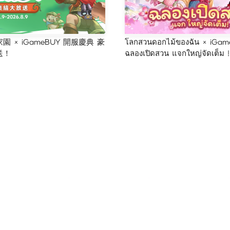
 × iGameBUY 開服慶典 豪
โลกสวนดอกไม้ของฉัน × iGam
送！
ฉลองเปิดสวน แจกใหญ่จัดเต็ม !