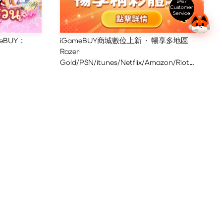
24x7
Customer
Service
eBUY :
iGameBUY商城數位上新 · 暢享多地區
Razer
Gold/PSN/itunes/Netflix/Amazon/Riot
Points新體驗！