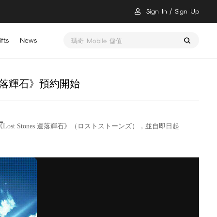
Sign In
Sign Up
fts
News
瑪奇 Mobile 儲值
遺落輝石》預約開始
《
Lost Stones 遺落輝石
》（ロストストーンズ），並自即日起