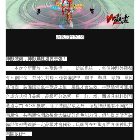
挑戰宗門BOSS
神獸裝備，神獸屬性還要更強！
本次全新開放「神獸裝備」、「鑲嵌系統」，每個神獸外觀都
有 6 個部位，並分別對應 6 種裝備披甲、腿甲、鞍具、頭飾、獸靴
及項圈，裝備鑲嵌至神獸身上後，屬性才會生效。神獸裝備可運用
合成方式提升品級，品級可分為紫、橙、紅、粉。而道具材料則可
通過宗門 BOSS 獲取。除了裝備品級之外，每隻神獸擁有不同的共
鳴屬性，共鳴屬性開啟後會大幅提升角色能力值，但前提是所有裝
備部位都需鑲嵌一定品級才會觸發，玩家可在神獸介面各個神獸共
鳴開啟條件。