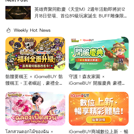
英雄齊聚同歡慶《天堂M》2週年活動即將於12
月18日登場、首位89級玩家誕生 BUFF雕像限時
推出
Weekly Hot News
骷髏要稱王 × iGameBUY 骷
守護！森友家園 ×
髏稱王・王者崛起，豪禮全面
iGameBUY 開服慶典 豪禮集
開啟！
結大放送！
โลกสวนดอกไม้ของฉัน ×
iGameBUY商城數位上新 · 暢