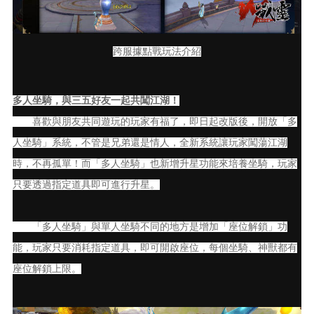
跨服據點戰玩法介紹
多人坐騎，與三五好友一起共闖江湖！
喜歡與朋友共同遊玩的玩家有福了，即日起改版後，開放「多
人坐騎」系統，不管是兄弟還是情人，全新系統讓玩家闖蕩江湖
時，不再孤單！而「多人坐騎」也新增升星功能來培養坐騎，玩家
只要透過指定道具即可進行升星。
「多人坐騎」與單人坐騎不同的地方是增加「座位解鎖」功
能，玩家只要消耗指定道具，即可開啟座位，每個坐騎、神獸都有
座位解鎖上限。