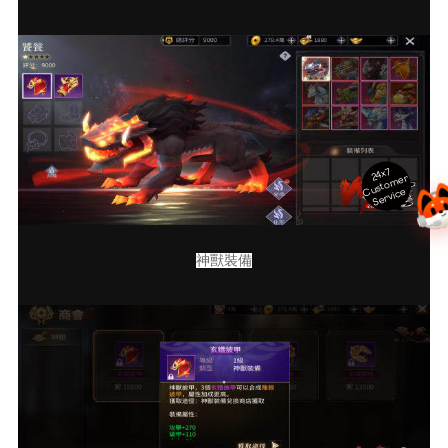
24x7
ust
o
m
er
S
ervi
c
C
e
神獸裝備