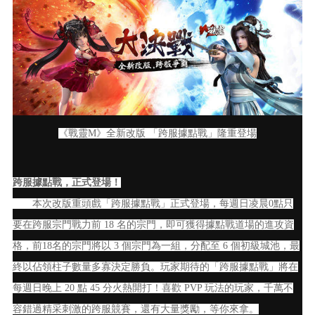
《戰靈M》全新改版 「跨服據點戰」隆重登場
跨服據點戰，正式登場！
本次改版重頭戲「跨服據點戰」正式登場，每週日凌晨0點只
要在跨服宗門戰力前 18 名的宗門，即可獲得據點戰道場的進攻資
格，前18名的宗門將以 3 個宗門為一組，分配至 6 個初級城池，最
終以佔領柱子數量多寡決定勝負。玩家期待的「跨服據點戰」將在
每週日晚上 20 點 45 分火熱開打！喜歡 PVP 玩法的玩家，千萬不
容錯過精采刺激的跨服競賽，還有大量獎勵，等你來拿。