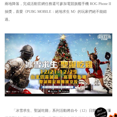
兩地降落，完成活動官網任務還可參加電競旗艦手機 ROG Phone II
抽獎，喜愛《PUBG MOBILE：絕地求生 M》的玩家們絕不能錯
過。
24x7
「冰雪求生、聖誕吃雞」系列活動將自今（12）日開始，在瀰
ust
o
m
er
S
ervi
c
C
e