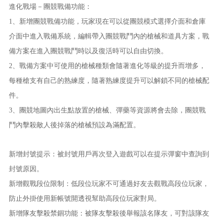
進化戰場－團競戰備功能：
1、新增團競戰備功能，玩家現在可以從團競模式選擇介面和倉庫
介面中進入戰備系統，編輯帶入團競戰鬥內的槍械和道具方案，戰
備方案在進入團競戰鬥時以及復活時可以自由切換。
2、戰備方案中可使用的槍械種類會隨著進化等級的提升而增多，
每種槍支有自己的熟練度，隨著熟練度提升可以解鎖不同的槍械配
件。
3、團競地圖內出生點放置的槍械、彈藥等資源將會去除，團競戰
鬥內擊殺敵人後掉落的槍械預設為滿配置。
新增封號提示：
被封號用戶再次登入遊戲可以在提示彈窗中查詢到
封號原因。
新增觀戰段位限制：
低段位玩家不可通過好友去觀戰高段位玩家，
防止外掛使用新帳號開透視幫助高段位玩家對局。
新增隊友擊殺禁錮功能：
被隊友擊殺後舉報該名隊友，可對該隊友