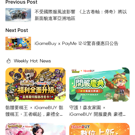
Previous Post
不受國際服風波影響 《上古卷軸：傳奇》將以
新面貌進軍亞洲地區
Next Post
iGameBuy x PayMe 12‧12驚喜優惠日公告
Weekly Hot News
骷髏要稱王 × iGameBUY 骷
守護！森友家園 ×
髏稱王・王者崛起，豪禮全面
iGameBUY 開服慶典 豪禮集
開啟！
結大放送！