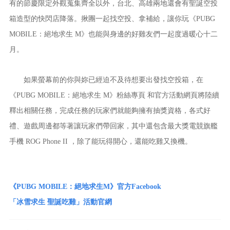
有的節慶限定外觀蒐集齊全以外，台北、高雄兩地還會有聖誕空投
箱造型的快閃店降落。揪團一起找空投、拿補給，讓你玩《PUBG
MOBILE：絕地求生 M》也能與身邊的好雞友們一起度過暖心十二
月。
如果螢幕前的你與妳已經迫不及待想要出發找空投箱，在
《PUBG MOBILE：絕地求生 M》粉絲專頁 和官方活動網頁將陸續
釋出相關任務，完成任務的玩家們就能夠擁有抽獎資格，各式好
禮、遊戲周邊都等著讓玩家們帶回家，其中還包含最大獎電競旗艦
手機 ROG Phone II ，除了能玩得開心，還能吃雞又換機。
《PUBG MOBILE：絕地求生M》官方Facebook
「冰雪求生 聖誕吃雞」活動官網