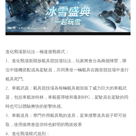
進化戰場新玩法－極速激戰模式：
1、進化戰場新開放載具競技場玩法，玩家將會分為兩個陣營，隊
伍中隨機搭配成為駕駛員，共同乘坐一輛載具在圓形競技場中進行
載具死鬥。
2、車載武器：載具競技場為每輛載具都加裝了威力巨大的車載武
器，包括車載加特林，車載霰彈槍和毒刺RPG，駕駛員在駕駛的同
時也可以體驗爽快的射擊快感。
3、車載道具：專門作用載具戰的道具，駕車撞擊道具箱子即可拾
取，使用後將會提供特色鮮明的戰術效果
4、進化戰場模式規則：