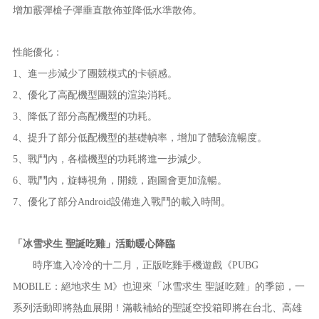
增加霰彈槍子彈垂直散佈並降低水準散佈。
性能優化：
1、進一步減少了團競模式的卡頓感。
2、優化了高配機型團競的渲染消耗。
3、降低了部分高配機型的功耗。
4、提升了部分低配機型的基礎幀率，增加了體驗流暢度。
5、戰鬥內，各檔機型的功耗將進一步減少。
6、戰鬥內，旋轉視角，開鏡，跑圖會更加流暢。
7、優化了部分Android設備進入戰鬥的載入時間。
「冰雪求生 聖誕吃雞」活動暖心降臨
時序進入冷冷的十二月，正版吃雞手機遊戲《PUBG
MOBILE：絕地求生 M》也迎來「冰雪求生 聖誕吃雞」的季節，一
系列活動即將熱血展開！滿載補給的聖誕空投箱即將在台北、高雄