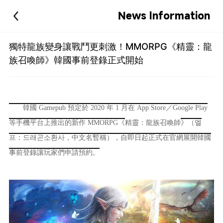
News Information
獨特龍族變身讓戰鬥更刺激！MMORPG《精靈：龍
族召喚師》韓國事前登錄正式開始
韓國 Gamepub 預定於 2020 年 1 月在 App Store／Google Play
等手機平台上推出的新作
MMORPG《
精靈：龍族召喚師
》（엘
프：드래곤소환사，中文名暫稱），自即日起正式在官網展開韓國
事前登錄讓玩家們申請預約。