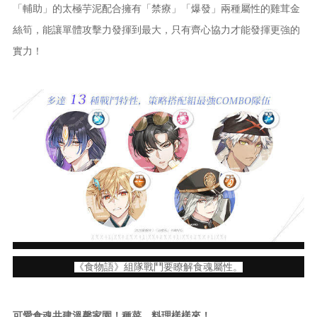
「輔助」的太極芋泥配合擁有「禁療」「爆發」兩種屬性的雞茸金
絲筍，能讓單體攻擊力發揮到最大，只有齊心協力才能發揮更強的
實力！
《食物語》組隊戰鬥要瞭解食魂屬性。
可愛食魂共建溫馨家園！種菜、料理樣樣來！