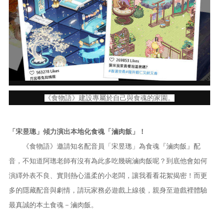
《食物語》建設專屬於自己與食魂的家園。
「宋昱璁」傾力演出本地化食魂「滷肉飯」！
《食物語》邀請知名配音員「宋昱璁」為食魂『滷肉飯』配
音，不知道阿璁老師有沒有為此多吃幾碗滷肉飯呢？到底他會如何
演繹外表不良、實則熱心溫柔的小老闆，讓我看看花絮揭密！而更
多的隱藏配音與劇情，請玩家務必遊戲上線後，親身至遊戲裡體驗
最真誠的本土食魂－滷肉飯。