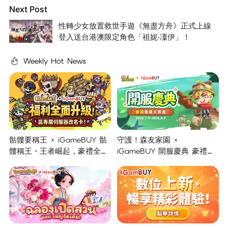
Next Post
性轉少女放置救世手遊《無盡方舟》正式上線
登入送台港澳限定角色「祖妮‧凜伊」！
Weekly Hot News
骷髏要稱王 × iGameBUY 骷
守護！森友家園 ×
髏稱王・王者崛起，豪禮全面
iGameBUY 開服慶典 豪禮集
開啟！
結大放送！