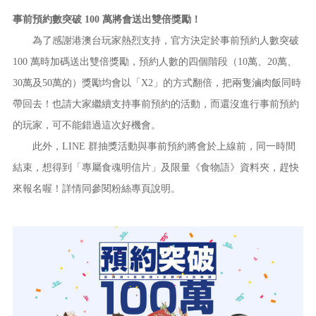
事前預約數突破 100 萬將會送出雙倍獎勵！
為了感謝港澳台玩家熱烈支持，官方決定於事前預約人數突破
100 萬時加碼送出雙倍獎勵，預約人數的四個階段（10萬、20萬、
30萬及50萬的）獎勵均會以「X2」的方式翻倍，把兩隻滷肉飯同時
帶回去！也請大家繼續支持事前預約的活動，而還沒進行事前預約
的玩家，可不能錯過這次好機會。
此外，LINE 群抽獎活動與事前預約將會於上線前，同一時間
結束，想得到「專屬食魂明信片」及限量《食物語》資料夾，趕快
來報名喔！詳情同參閱粉絲專頁說明。