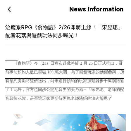
News Information
治癒系RPG《食物語》2/26即將上線！「宋昱璁」
配音花絮與遊戲玩法同步曝光！
《
食物語
》今（21）
日宣布遊戲將於 2 月 26 日正式推出，目
前事前預約人數已突破 100 萬大關，為了回饋玩家的踴躍參與，所
有預約獎勵將雙倍送出，尚未進行預約的玩家加緊腳步千萬別錯過
了！此外，官方也同步公開配音界的美乃滋－「宋昱璁」老師的配
音幕後花絮，是否讓玩家更期待阿璁老師演繹的滷肉飯呢？