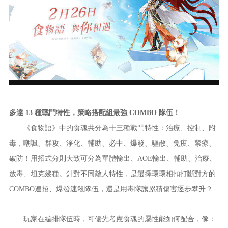
多達 13 種戰鬥特性，策略搭配組最強 COMBO 隊伍！
《食物語》中的食魂共分為十三種戰鬥特性：治療、控制、附
毒﹐嘲諷、群攻、淨化、輔助、必中、爆發、驅散、免疫、禁療、
破防！用招式分則大致可分為單體輸出、AOE輸出、輔助、治療、
放毒、坦克幾種。針對不同敵人特性，是選擇環環相扣打斷對方的
COMBO連招、爆發速殺隊伍，還是用毒隊讓累積傷害逐步攀升？
玩家在編排隊伍時，可優先考慮食魂的屬性能如何配合，像：