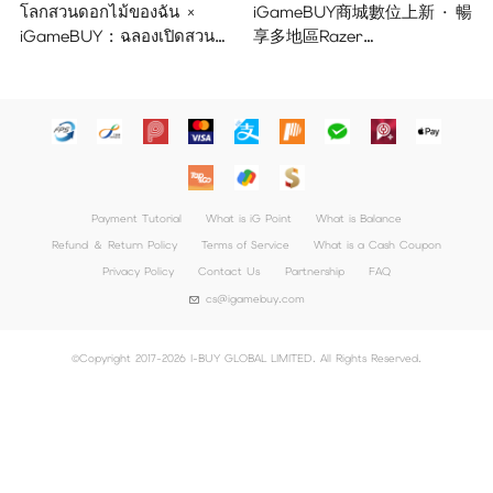
โลกสวนดอกไม้ของฉัน ×
iGameBUY商城數位上新 · 暢
iGameBUY : ฉลองเปิดสวน
享多地區Razer
แจกใหญ่จัดเต็ม !
Gold/PSN/itunes/Netflix/Am
azon/Riot Points新體驗！
Payment Tutorial
What is iG Point
What is Balance
Refund ＆ Return Policy
Terms of Service
What is a Cash Coupon
Privacy Policy
Contact Us
Partnership
FAQ
cs@igamebuy.com
©Copyright 2017-2026 I-BUY GLOBAL LIMITED. All Rights Reserved.