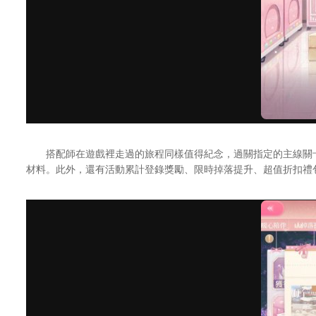
搭配師在遊戲裡走過的旅程同樣值得紀念，過關指定的主線關卡
材料。此外，還有活動累計登錄獎勵、限時掉落提升、超值折扣禮