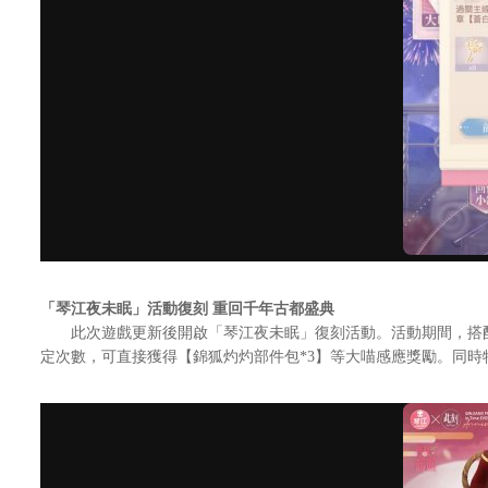
「琴江夜未眠」活動復刻 重回千年古都盛典
此次遊戲更新後開啟「琴江夜未眠」復刻活動。活動期間，搭配
定次數，可直接獲得【錦狐灼灼部件包*3】等大喵感應獎勵。同