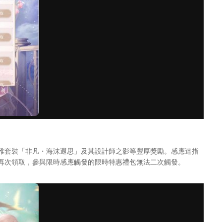
雅套裝「非凡・海沫遐思」及其設計師之影等豐厚獎勵。感應達指
再次領取，參與限時感應觸發的限時特惠禮包無法二次觸發。