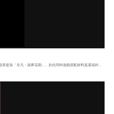
甜美套裝「非凡・築夢花期」。於此同時遊戲搭配材料返還福利，
。