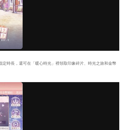
指定時長，還可在「暖心時光」裡領取印象碎片、時光之旅和金幣