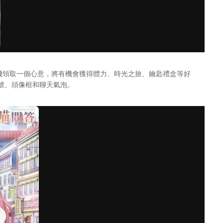
可隨機領取一個心意，將有機會獲得體力、時光之旅、鑰匙禮盒等好
號、頭像框和聊天氣泡。