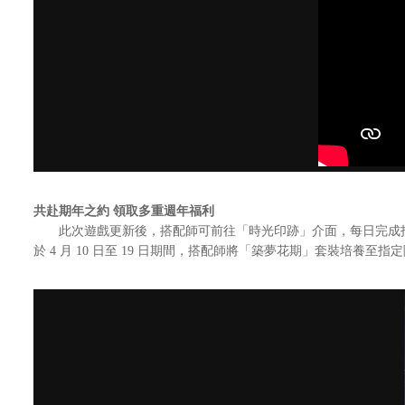
共赴期年之約 領取多重週年福利
此次遊戲更新後，搭配師可前往「時光印跡」介面，每日完成指
於 4 月 10 日至 19 日期間，搭配師將「築夢花期」套裝培養