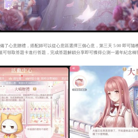
備了心意贈禮，搭配師可以從心意區選擇三個心意，第三天 5:00 即
值可領取答題卡進行答題，完成答題解鎖分享即可獲得公測一週年紀念稱