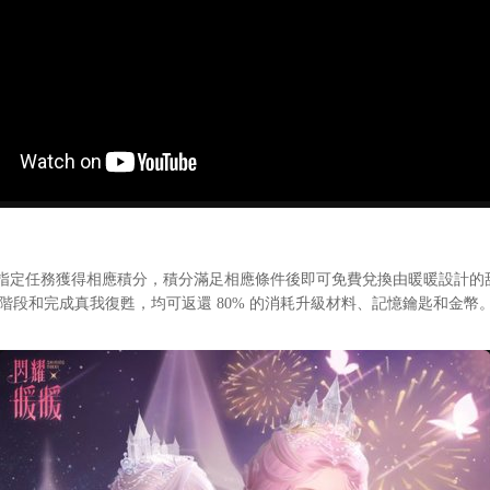
定任務獲得相應積分，積分滿足相應條件後即可免費兌換由暖暖設計的
至指定階段和完成真我復甦，均可返還 80% 的消耗升級材料、記憶鑰匙和金幣