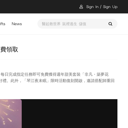
Sign In
Sign Up
fts
News
Kingshot Top Up
免費領取
：每日完成指定任務即可免費獲得週年甜美套裝「非凡・築夢花
好禮。此外，「琴江夜未眠」限時活動復刻開啟，邀請搭配師重回