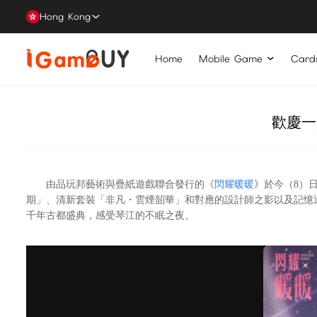
Hong Kong
Home
Mobile Game
Card
歡慶一
由品玩邦藝術與疊紙遊戲聯合發行的《
閃耀暖暖
》於今（8）
期」、清新套裝「非凡・雲煙韶華」和對應的設計師之影以及記憶
千年古都盛典，感受琴江的不眠之夜。