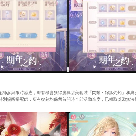
師參與限時感應，即有機會獲得慶典甜美套裝「閃耀・錦狐灼灼」和典
時特別提醒搭配師，所有復刻均保留首開時全部活動進度，已領取獎勵無法