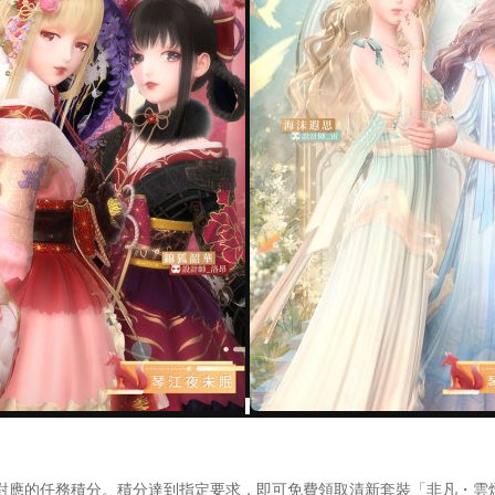
可獲得對應的任務積分。積分達到指定要求，即可免費領取清新套裝「非凡・