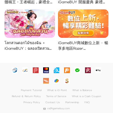
髏稱王・王者崛起，豪禮全面
iGameBUY 開服慶典 豪禮集
開啟！
結大放送！
โลกสวนดอกไม้ของฉัน ×
iGameBUY商城數位上新 · 暢
iGameBUY : ฉลองเปิดสวน
享多地區Razer
แจกใหญ่จัดเต็ม !
Gold/PSN/itunes/Netflix/Am
azon/Riot Points新體驗！
Payment Tutorial
What is iG Point
What is Balance
Refund ＆ Return Policy
Terms of Service
What is a Cash Coupon
Privacy Policy
Contact Us
Partnership
FAQ
cs@igamebuy.com