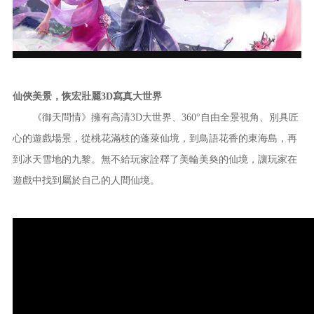
仙俠美景，恢宏壯麗3D寫真大世界
《御天問情》擁有高清3D大世界、360°自由全景視角、別具匠
心的遊戲場景，從桃花滿枝的蓬萊仙境，到鳥語花香的東海島，再
到冰天雪地的九黎。無不給玩家詮釋了美輪美奐的仙境，讓玩家在
遊戲中找到屬於自己的人間仙境。