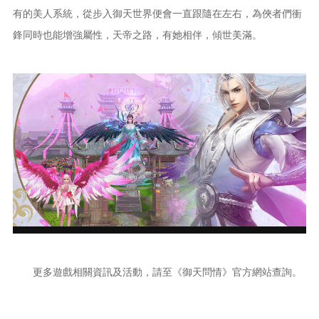
有的美人系統，從步入御天世界便會一直跟隨在左右，為俠者們衝
鋒同時也能增強屬性，天帝之路，有她相伴，傾世美滿。
更多遊戲相關資訊及活動，請至《御天問情》官方網站查詢。