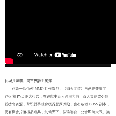
仙城共爭霸、問三界誰主沉浮
作為一款仙俠 MMO 動作遊戲，《御天問情》自然也兼顧了
PVP 和 PVE 兩大模式，在遊戲中百人跨服大戰，百人集結號令陣
營搶奪資源，擊殺對手就會獲得豐厚獎勵，也有各種 BOSS 副本，
更有機會掉落極品道具，劍仙天下，強強聯合，公會即時大戰。巔