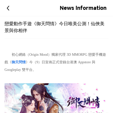
News Information
戀愛動作手遊《御天問情》今日唯美公測！仙俠美
景與你相伴
初心網絡（Origin Mood）獨家代理 3D MMORPG 戀愛手機遊
戲《
御天問情
》今（9）日宣佈正式登錄台港澳 Appstore 與
Googleplay 雙平台。