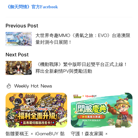
《御天問情》官方Facebook
Previous Post
大世界奇趣MMO《勇氣之旅：EVO》台港澳限
量封測今日展開！
Next Post
《機動戰隊》繁中版即日起雙平台正式上線！
釋出全新劇情PV與獎勵活動
Weekly Hot News
骷髏要稱王 × iGameBUY 骷
守護！森友家園 ×