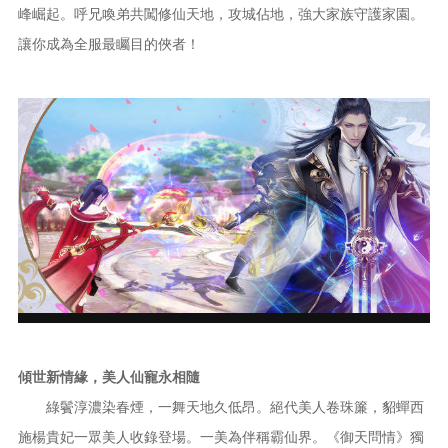
峰崛起。呼兄喚弟共闖修仙天地，攻城佔地，強大家族守護家園。
讓你成為全服最矚目的俠者！
傾世新情緣，美人仙寵永相隨
綠鬢淳濃染春煙，一舞天地久低昂。絕代美人卷珠簾，貂蟬西
施楊貴妃一眾美人收錄登場。一美為伴稱霸仙界。《御天問情》獨