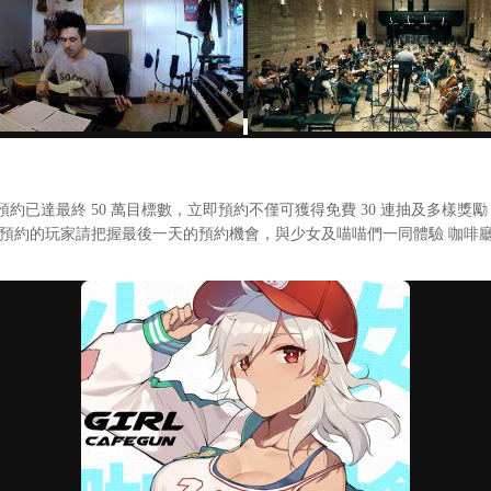
達最終 50 萬目標數，立即預約不僅可獲得免費 30 連抽及多樣獎
沒預約的玩家請把握最後一天的預約機會，與少女及喵喵們一同體驗 咖啡廳