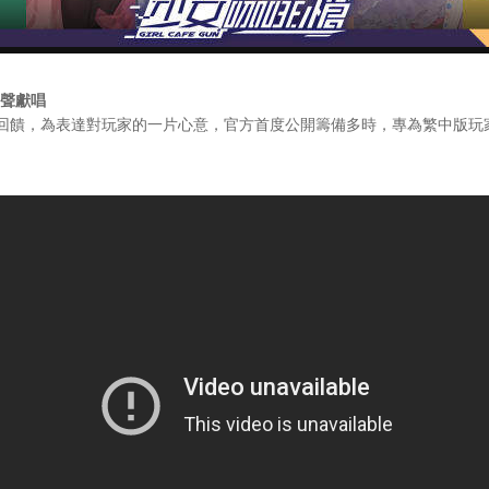
美聲獻唱
饋，為表達對玩家的一片心意，官方首度公開籌備多時，專為繁中版玩