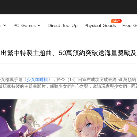
s
PC Games
Direct Top-Up
Physical Goods
Free Gi
出繁中特製主題曲、50萬預約突破送海量獎勵
少女槍戰手遊《
少女咖啡槍
》，於今（15）日宣布成功突破最終 50 萬
版玩家特製的主題曲影片，傾聽少女們的心之聲，邀請玩家與少女們一同