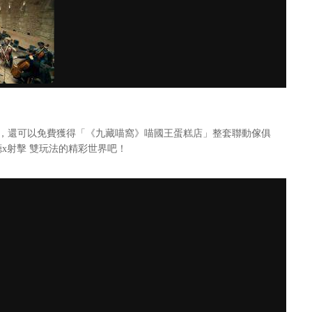
勵，還可以免費獲得「《九藏喵窩》喵國王蛋糕店」整套聯動傢俱
x射擊 雙玩法的精彩世界吧！