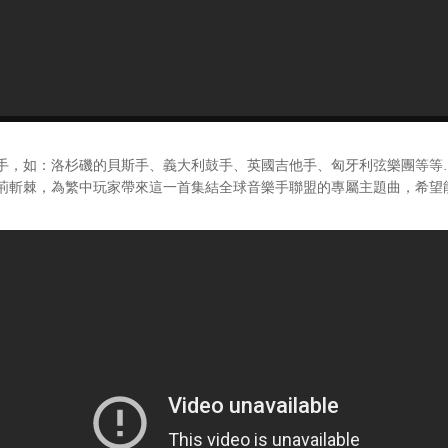
，如：洛杉磯的貝斯手、義大利鼓手、英國吉他手、匈牙利弦樂團等等
荊斬棘，為繁中玩家帶來這一首集結全球音樂手聯盟的專屬主題曲，希望