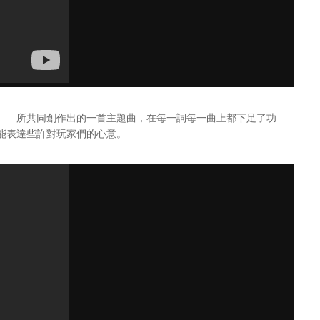
……所共同創作出的一首主題曲，在每一詞每一曲上都下足了功
能表達些許對玩家們的心意。