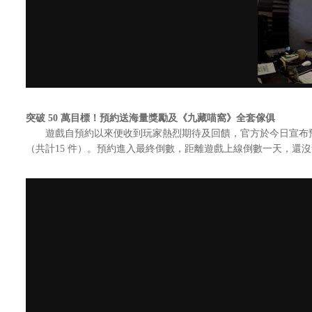
突破 50 萬目標！預約送海量獎勵及《九藏喵窩》全套傢俱
遊戲自預約以來便收到玩家熱烈期待及回饋，官方於今日宣布預約已
（共計15 件）。預約進入最終倒數，距離遊戲上線倒數一天，還