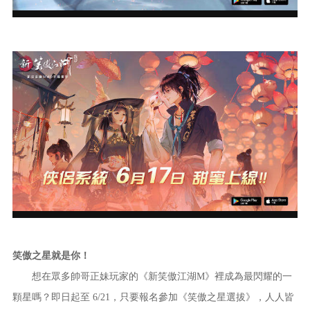
笑傲之星就是你！
想在眾多帥哥正妹玩家的《新笑傲江湖M》裡成為最閃耀的一
顆星嗎？即日起至 6/21，只要報名參加《笑傲之星選拔》，人人皆