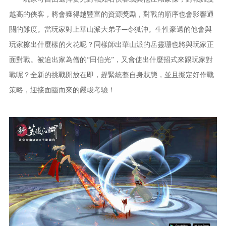
越高的俠客，將會獲得越豐富的資源獎勵，對戰的順序也會影響通
關的難度。當玩家對上華山派大弟子─令狐沖。生性豪邁的他會與
玩家擦出什麼樣的火花呢？同樣師出華山派的岳靈珊也將與玩家正
面對戰。被迫出家為僧的“田伯光”，又會使出什麼招式來跟玩家對
戰呢？全新的挑戰開放在即，趕緊統整自身狀態，並且擬定好作戰
策略，迎接面臨而來的嚴峻考驗！