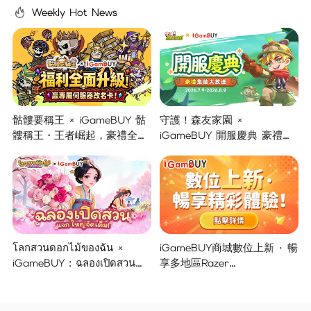
Weekly Hot News
骷髏要稱王 × iGameBUY 骷
守護！森友家園 ×
髏稱王・王者崛起，豪禮全面
iGameBUY 開服慶典 豪禮集
開啟！
結大放送！
โลกสวนดอกไม้ของฉัน ×
iGameBUY商城數位上新 · 暢
iGameBUY : ฉลองเปิดสวน
享多地區Razer
แจกใหญ่จัดเต็ม !
Gold/PSN/itunes/Netflix/Am
azon/Riot Points新體驗！