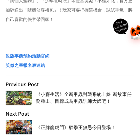
「謫仙人坐騎」、「少年意時裝」等豐富獎勵！不僅如此，官方更
加碼送出「隨機俠客禮包」！玩家可要把握這機會，試試手氣，將
自己喜歡的俠客帶回家！
24x7
ust
o
m
er
S
ervi
c
C
e
改版事前預約活動官網
笑傲之星報名表連結
Previous Post
《小森生活》全新甲蟲對戰系統上線 新故事任
務釋出、目標成為甲蟲訓練大師吧！
Next Post
《正牌龍虎門》醉拳王無忌今日登場！