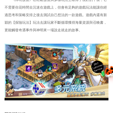
不需要你花時間去沉迷在遊戲上，但會有足夠的遊戲玩法能讓你經
過思考和策略安排之後去測試自己想法的一款遊戲。遊戲內還有新
穎的【探險玩法】玩法去讓玩家不斷循環獲得海量資源與召喚書，
更能觸發奇遇事件與神明來一場說走就走的故事。
24x7
ust
o
m
er
S
ervi
c
C
e