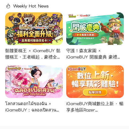
Weekly Hot News
骷髏要稱王 × iGameBUY 骷
守護！森友家園 ×
髏稱王・王者崛起，豪禮全面
iGameBUY 開服慶典 豪禮集
開啟！
結大放送！
โลกสวนดอกไม้ของฉัน ×
iGameBUY商城數位上新 · 暢
iGameBUY : ฉลองเปิดสวน
享多地區Razer
แจกใหญ่จัดเต็ม !
Gold/PSN/itunes/Netflix/Am
azon/Riot Points新體驗！