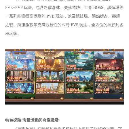
PVE+PVP 玩法。包含迷霧森林、失落遺跡、世界 BOSS、試煉塔等
一系列能獲得高獎勵的 PVE 玩法，以及競技場、礦點搶占、榮耀
之戰、跨服激戰等充滿競技性的即時 PVP 玩法，全方位的照顧到各
種玩家。
特色探險 海量獎勵與奇遇激發
《神明放置》在輕鬆放置與多樣玩法上取得了很好的平衡，它