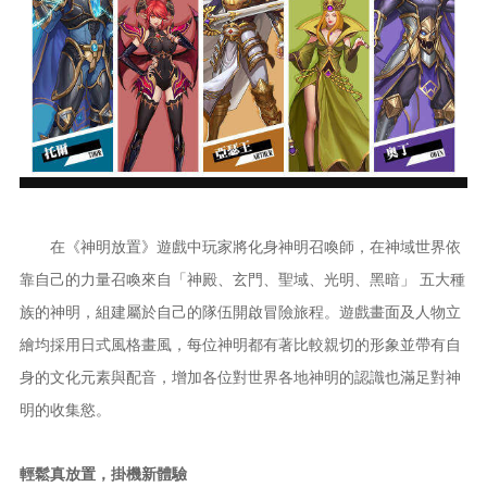
在《神明放置》遊戲中玩家將化身神明召喚師，在神域世界依
靠自己的力量召喚來自「神殿、玄門、聖域、光明、黑暗」 五大種
族的神明，組建屬於自己的隊伍開啟冒險旅程。遊戲畫面及人物立
繪均採用日式風格畫風，每位神明都有著比較親切的形象並帶有自
身的文化元素與配音，增加各位對世界各地神明的認識也滿足對神
明的收集慾。
輕鬆真放置，掛機新體驗