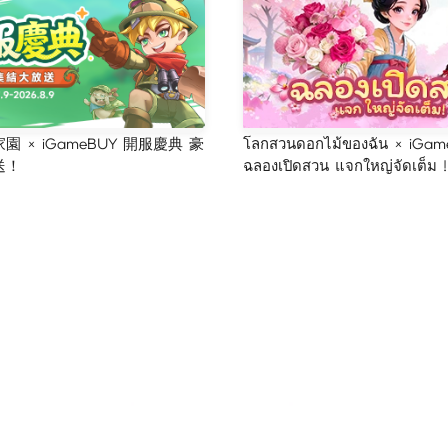
 × iGameBUY 開服慶典 豪
โลกสวนดอกไม้ของฉัน × iGam
送！
ฉลองเปิดสวน แจกใหญ่จัดเต็ม !