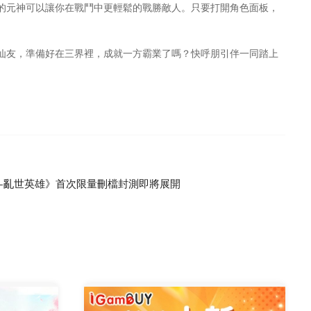
的元神可以讓你在戰鬥中更輕鬆的戰勝敵人。只要打開角色面板，
仙友，準備好在三界裡，成就一方霸業了嗎？快呼朋引伴一同踏上
-亂世英雄》首次限量刪檔封測即將展開