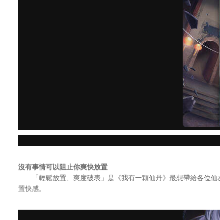
沒有事情可以阻止你爽快放置
「輕鬆放置、爽度破表」是《我有一顆仙丹》最想帶給各位仙友
置快感。