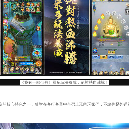
《我有一顆仙丹》眾多玩法養成，絕對熱血沸騰！
的核心特色之一，針對在各行各業中辛勞上班的玩家們，不論你是外送