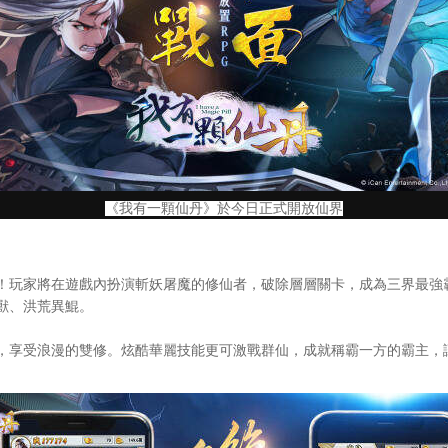
《我有一顆仙丹》於今日正式開放仙界
玩家將在遊戲內扮演斬妖屠魔的修仙者，破除層層關卡，成為三界最強
獸、洪荒異鯤。
享受浪漫的雙修。炫酷華麗技能更可激戰群仙，成就稱霸一方的霸主，