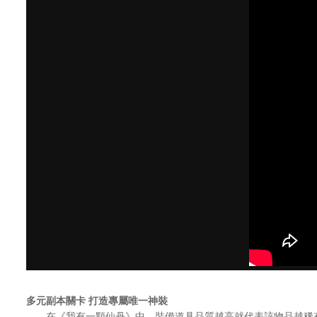
多元副本關卡 打造專屬唯一神裝
在《我有一顆仙丹》中，裝備道具品質越高就代表該物品越稀有。其