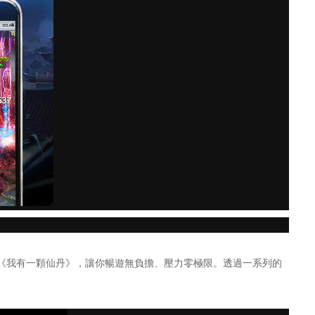
《我有一顆仙丹》，讓你暢遊無負擔、壓力零極限。透過一系列的