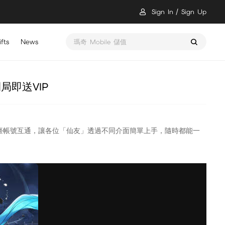
Sign In
Sign Up
fts
News
瑪奇 Mobile 儲值
即送VIP
，三平臺帳號互通，讓各位「仙友」透過不同介面簡單上手，隨時都能一