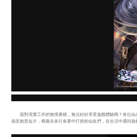
面對現實工作的無情累積，無法好好享受遊戲體驗嗎？各位仙友
搞笑創意短片，模擬在各行各業中打拼的仙友們，在生活中遇到遊