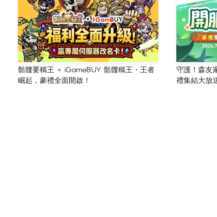
骷髏要稱王 × iGameBUY 骷髏稱王・王者
守護！森友家園
崛起，豪禮全面開啟！
禮集結大放