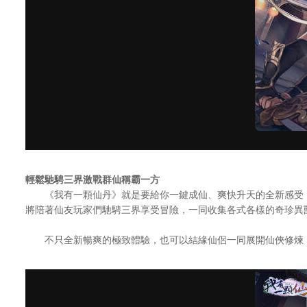
輕鬆馳騁三界激戰群仙稱霸一方
《我有一顆仙丹》就是要給你一鍵成仙、爽快升天的全新感受！
將陪著仙友玩家們馳騁三界享受冒險，一同收集各式各樣的奇珍異
不只全新暢爽的極致體驗，也可以結緣仙侶一同展開仙俠修煉，