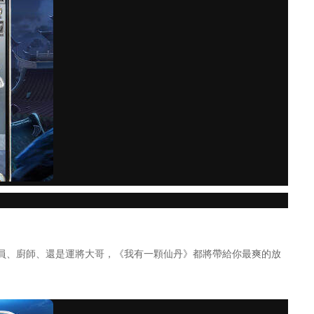
員、廚師、還是運將大哥，《我有一顆仙丹》都將帶給你最爽的放