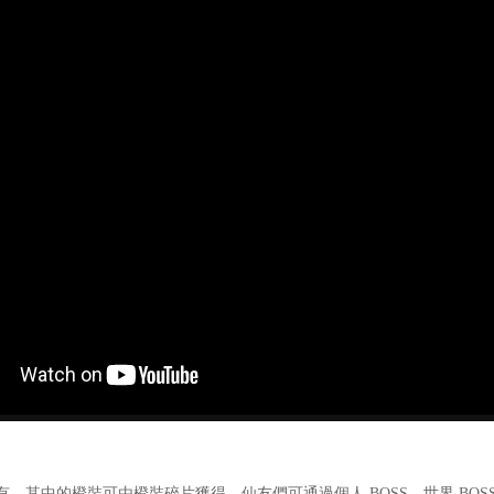
中的橙裝可由橙裝碎片獲得，仙友們可通過個人 BOSS、世界 BO