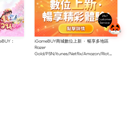
24x7
Customer
Service
eBUY :
iGameBUY商城數位上新 · 暢享多地區
Razer
Gold/PSN/itunes/Netflix/Amazon/Riot
Points新體驗！