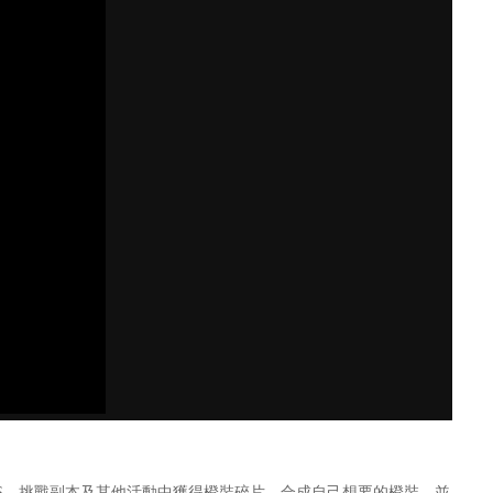
SS、挑戰副本及其他活動中獲得橙裝碎片，合成自己想要的橙裝，並