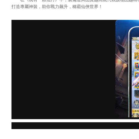
打造專屬神裝，助你戰力飆升，稱霸仙俠世界！