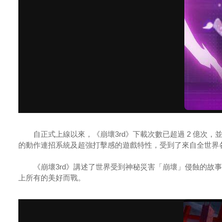
自正式上線以來，《崩壞3rd》下載次數已超過 2 億次，並多次登
的動作連招系統及超強打擊感的遊戲特性，受到了來自全世界
《崩壞3rd》講述了世界受到神秘災害「崩壞」侵蝕的故事
上所有的美好而戰。