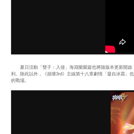
夏日活動「雙子：入侵」海淵樂園篇也將隨版本更新開啟，
利。除此以外，《崩壞3rd》主線第十八章劇情「凝自冰霜
的戰場。