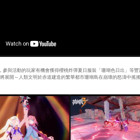
參與活動的玩家有機會獲得櫻桃炸彈夏日服裝「珊瑚色日出」等豐
」也將展開～人類文明於赤道建造的繁華都市珊瑚島在崩壞的怒濤中搖