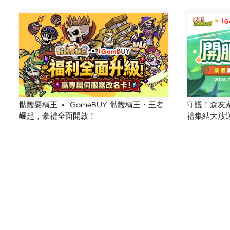
骷髏要稱王 × iGameBUY 骷髏稱王・王者
守護！森友家園
崛起，豪禮全面開啟！
禮集結大放