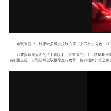
遊玩過程中，玩家最多可以控制 3 個「女武神」角色，在
即將與玩家見面的 4.1 新版本「雷鳴徹空」中，將解鎖全
供能量支援。必殺技可駕馭巨龍進行攻擊，擁有強大的爆發傷