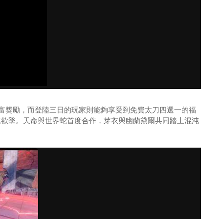
富獎勵，而登陸三日的玩家則能夠享受到免費太刀四選一的福
搖欲墜。天命與世界蛇首度合作，芽衣與幽蘭黛爾共同踏上混沌