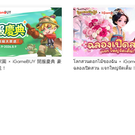
 × iGameBUY 開服慶典 豪
โลกสวนดอกไม้ของฉัน × iGam
送！
ฉลองเปิดสวน แจกใหญ่จัดเต็ม !