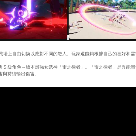
戰場上自由切換以應對不同的敵人。玩家還能夠根據自己的喜好和需
新 S 級角色～版本最強女武神「雷之律者」。「雷之律者」是異能
害與持續輸出傷害。