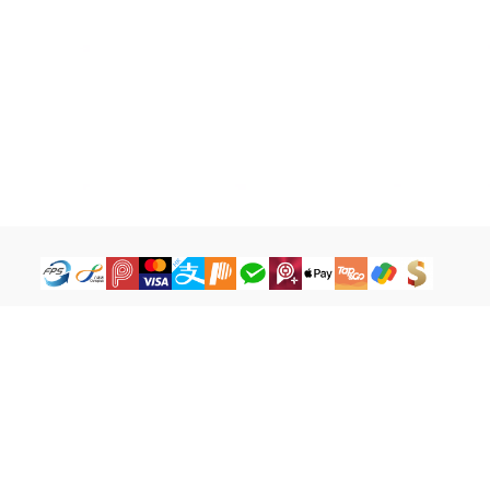
How to Buy
Legal Terms
Payment Tutorial
Refund ＆ Return Policy
What is iG Point
Terms of Service
What is Balance
Privacy Policy
What is a Cash Coupon
FAQ