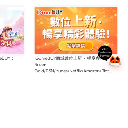
24x7
Customer
Service
eBUY :
iGameBUY商城數位上新 · 暢享多地區
Razer
Gold/PSN/itunes/Netflix/Amazon/Riot
Points新體驗！