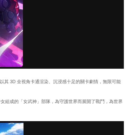
榜，遊戲以其 3D 全視角卡通渲染、沉浸感十足的關卡劇情，無限可能
少女組成的「女武神」部隊，為守護世界而展開了戰鬥，為世界