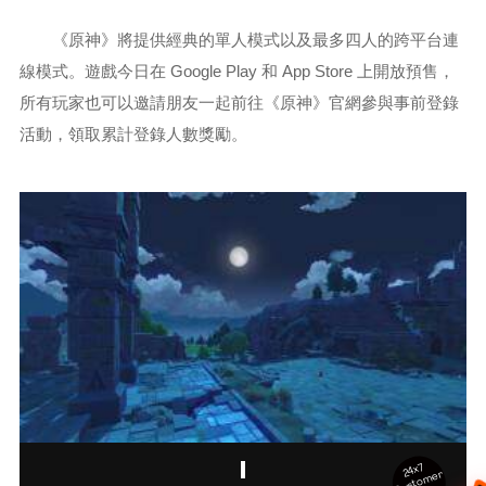
《原神》將提供經典的單人模式以及最多四人的跨平台連
線模式。遊戲今日在 Google Play 和 App Store 上開放預售，
所有玩家也可以邀請朋友一起前往《原神》官網參與事前登錄
活動，領取累計登錄人數獎勵。
24x7
ust
o
m
er
S
ervi
c