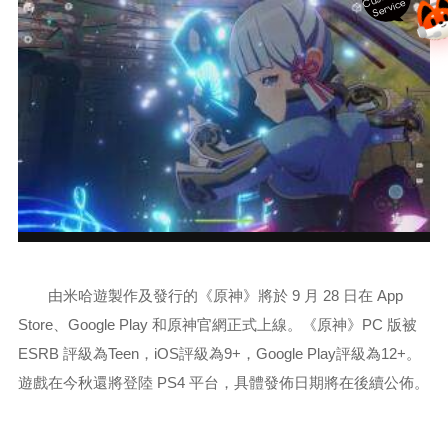
C
e
由米哈遊製作及發行的《原神》將於 9 月 28 日在 App
Store、Google Play 和原神官網正式上線。《原神》PC 版被
ESRB 評級為Teen，iOS評級為9+，Google Play評級為12+。
遊戲在今秋還將登陸 PS4 平台，具體發佈日期將在後續公佈。