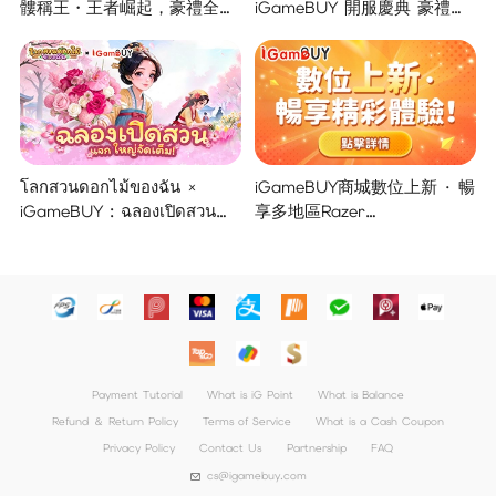
髏稱王・王者崛起，豪禮全面
iGameBUY 開服慶典 豪禮集
開啟！
結大放送！
โลกสวนดอกไม้ของฉัน ×
iGameBUY商城數位上新 · 暢
iGameBUY : ฉลองเปิดสวน
享多地區Razer
แจกใหญ่จัดเต็ม !
Gold/PSN/itunes/Netflix/Am
azon/Riot Points新體驗！
Payment Tutorial
What is iG Point
What is Balance
Refund ＆ Return Policy
Terms of Service
What is a Cash Coupon
Privacy Policy
Contact Us
Partnership
FAQ
cs@igamebuy.com