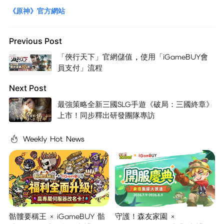
《原神》官方網站
Previous Post
「俠行天下」官網儲值 , 使用「iGameBUY會
員支付」流程
Next Post
最強策略全新三國SLG手遊《破局：三國終章》
上市！同步釋出研發團隊專訪
Weekly Hot News
骷髏要稱王 × iGameBUY 骷
守護！森友家園 ×