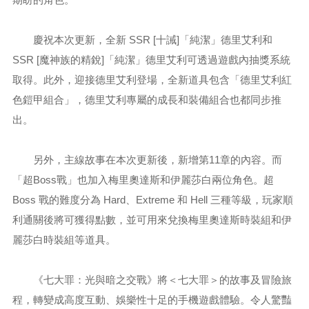
慶祝本次更新，全新 SSR [十誡]「純潔」德里艾利和
SSR [魔神族的精銳]「純潔」德里艾利可透過遊戲內抽獎系統
取得。此外，迎接德里艾利登場，全新道具包含「德里艾利紅
色鎧甲組合」，德里艾利專屬的成長和裝備組合也都同步推
出。
另外，主線故事在本次更新後，新增第11章的內容。而
「超Boss戰」也加入梅里奧達斯和伊麗莎白兩位角色。超
Boss 戰的難度分為 Hard、Extreme 和 Hell 三種等級，玩家順
利通關後將可獲得點數，並可用來兌換梅里奧達斯時裝組和伊
麗莎白時裝組等道具。
《七大罪：光與暗之交戰》將＜七大罪＞的故事及冒險旅
程，轉變成高度互動、娛樂性十足的手機遊戲體驗。令人驚豔