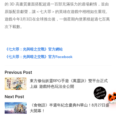
的 3D 高畫質畫面搭配超過一百部充滿張力的過場劇情，並由
原版配音獻聲，讓＜七大罪＞的英雄在遊戲中栩栩如生重現。
遊戲今年3月3日在全球推出後，一個星期內便累積超過七百萬
次下載數。
《七大罪：光與暗之交戰》官方網站
《七大罪：光與暗之交戰》官方Facebook
Previous Post
東方修仙妖靈RPG手遊《萬靈訣》雙平台正式
上線 遊戲特色玩法全公開
24x7
ust
o
m
er
S
ervi
c
C
e
Next Post
《食物語》半週年紀念慶典IN華山！8月27日盛
大開幕！