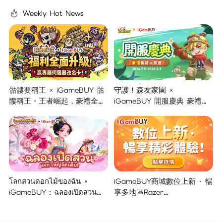
Weekly Hot News
骷髏要稱王 × iGameBUY 骷
守護！森友家園 ×
髏稱王・王者崛起，豪禮全面
iGameBUY 開服慶典 豪禮集
開啟！
結大放送！
โลกสวนดอกไม้ของฉัน ×
iGameBUY商城數位上新 · 暢
iGameBUY : ฉลองเปิดสวน
享多地區Razer
แจกใหญ่จัดเต็ม !
Gold/PSN/itunes/Netflix/Am
azon/Riot Points新體驗！