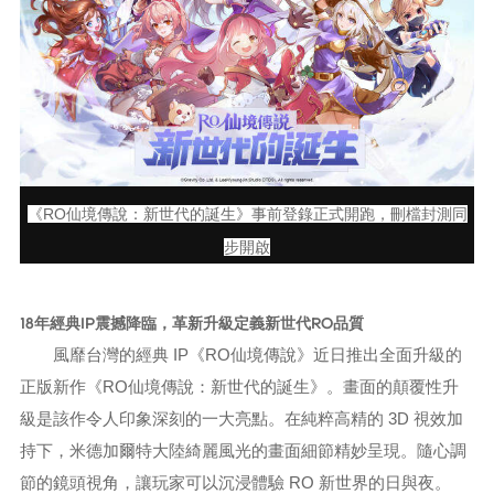
《RO仙境傳說：新世代的誕生》事前登錄正式開跑，刪檔封測同
步開啟
18年經典IP震撼降臨，革新升級定義新世代RO品質
風靡台灣的經典 IP《RO仙境傳說》近日推出全面升級的
正版新作《RO仙境傳說：新世代的誕生》。畫面的顛覆性升
級是該作令人印象深刻的一大亮點。在純粹高精的 3D 視效加
持下，米德加爾特大陸綺麗風光的畫面細節精妙呈現。隨心調
節的鏡頭視角，讓玩家可以沉浸體驗 RO 新世界的日與夜。