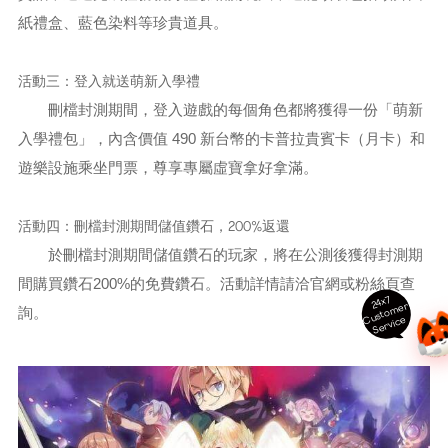
紙禮盒、藍色染料等珍貴道具。
活動三：登入就送萌新入學禮
刪檔封測期間，登入遊戲的每個角色都將獲得一份「萌新
入學禮包」，內含價值 490 新台幣的卡普拉貴賓卡（月卡）和
遊樂設施乘坐門票，尊享專屬虛寶拿好拿滿。
活動四：刪檔封測期間儲值鑽石，200%返還
於刪檔封測期間儲值鑽石的玩家，將在公測後獲得封測期
間購買鑽石200%的免費鑽石。活動詳情請洽官網或粉絲頁查
24x7
ust
o
m
er
S
ervi
c
詢。
C
e