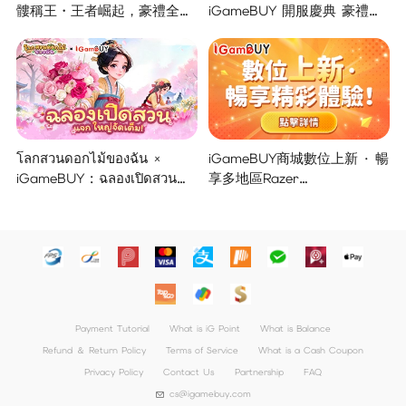
髏稱王・王者崛起，豪禮全面
iGameBUY 開服慶典 豪禮集
開啟！
結大放送！
โลกสวนดอกไม้ของฉัน ×
iGameBUY商城數位上新 · 暢
iGameBUY : ฉลองเปิดสวน
享多地區Razer
แจกใหญ่จัดเต็ม !
Gold/PSN/itunes/Netflix/Am
azon/Riot Points新體驗！
Payment Tutorial
What is iG Point
What is Balance
Refund ＆ Return Policy
Terms of Service
What is a Cash Coupon
Privacy Policy
Contact Us
Partnership
FAQ
cs@igamebuy.com