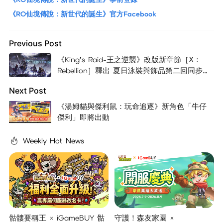
《RO仙境傳說：新世代的誕生》官方Facebook
Previous Post
《King’s Raid-王之逆襲》改版新章節［Ⅹ：
Rebellion］釋出 夏日泳裝與飾品第二回同步公
開
Next Post
《湯姆貓與傑利鼠：玩命追逐》新角色「牛仔
傑利」即將出動
Weekly Hot News
骷髏要稱王 × iGameBUY 骷
守護！森友家園 ×