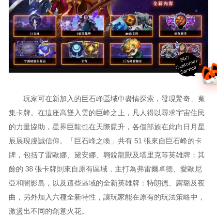
24x7
ust
o
m
er
S
ervi
c
C
e
玩家可在新加入的巨石峰區域中盡情探索，發現驚奇、蒐
集卡牌。在這座高聳入雲的巨峰之上，凡人得以尋求宇宙住民
的力量協助，星界巨龍也在天際竄升，各個部族在此向日月星
辰展現虔誠信仰。「巨石峰之喚」共有 51 張來自巨石峰的卡
牌，包括了雷歐娜、黛安娜、翱銳龍獸及塔里克等英雄牌；其
餘的 38 張卡牌則來自原有區域，主打為弗雷爾卓德、愛歐尼
亞和闇影島，以及這些區域的全新英雄牌：特朗德、露璐及夜
曲，另外加入六種全新特性，讓玩家能在原有的玩法策略中，
激盪出不同的創意火花。