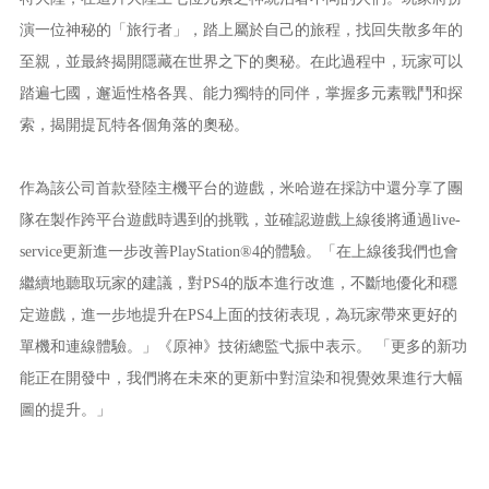
演一位神秘的「旅行者」，踏上屬於自己的旅程，找回失散多年的
至親，並最終揭開隱藏在世界之下的奧秘。在此過程中，玩家可以
踏遍七國，邂逅性格各異、能力獨特的同伴，掌握多元素戰鬥和探
索，揭開提瓦特各個角落的奧秘。
作為該公司首款登陸主機平台的遊戲，米哈遊在採訪中還分享了團
隊在製作跨平台遊戲時遇到的挑戰，並確認遊戲上線後將通過live-
service更新進一步改善PlayStation®4的體驗。「在上線後我們也會
繼續地聽取玩家的建議，對PS4的版本進行改進，不斷地優化和穩
定遊戲，進一步地提升在PS4上面的技術表現，為玩家帶來更好的
單機和連線體驗。」《原神》技術總監弋振中表示。 「更多的新功
能正在開發中，我們將在未來的更新中對渲染和視覺效果進行大幅
圖的提升。」