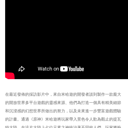
在最近發佈的採訪影片中，來自米哈遊的開發者談到製作一款龐大
的開放世界多平台遊戲的靈感來源、他們為打造一個具有精美細節
和沉浸感的幻想世界所做出的努力，以及未來進一步豐富遊戲體驗
的計畫。通過《原神》米哈遊將玩家帶入景色令人歎為觀止的提瓦
特大陸，在這片大陸上七位元素之神統治著不同的人們。玩家將扮