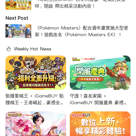
咩」開啟 釋出精采活動內容！
Next Post
《Pokémon Masters》配合週年慶實施大型更
新！遊戲改名《Pokémon Masters EX》！
Weekly Hot News
骷髏要稱王 × iGameBUY 骷
守護！森友家園 ×
髏稱王・王者崛起，豪禮全面
iGameBUY 開服慶典 豪禮集
開啟！
結大放送！