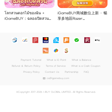
โลกสวนดอกไม้ของฉัน ×
iGameBUY商城數位上新 · 暢
iGameBUY : ฉลองเปิดสวน
享多地區Razer
แจกใหญ่จัดเต็ม !
Gold/PSN/itunes/Netflix/Am
azon/Riot Points新體驗！
Payment Tutorial
What is iG Point
What is Balance
Refund ＆ Return Policy
Terms of Service
What is a Cash Coupon
Privacy Policy
Contact Us
Partnership
FAQ
cs@igamebuy.com
©Copyright 2017-2026 I-BUY GLOBAL LIMITED. All Rights Reserved.