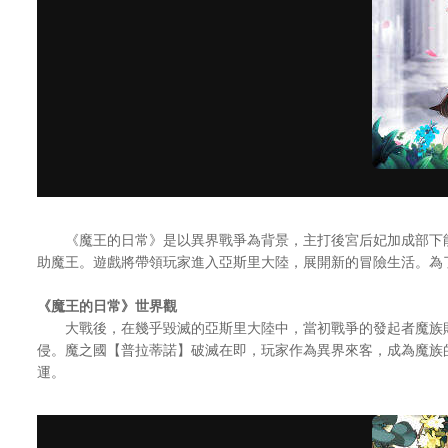
《魔王的日常》是以異界戰爭為背景，主打後宮后妃加成部下能力
助魔王。遊戲將帶領玩家進入亞斯里大陸，展開新的冒險生活。為
《魔王的日常》世界觀
大戰後，在幾乎毀滅的亞斯里大陸中，當初戰爭的發起者魔族敗
侵。魔之國【普拉蒂諾】破滅在即，玩家作為異界來客，成為魔族
運。