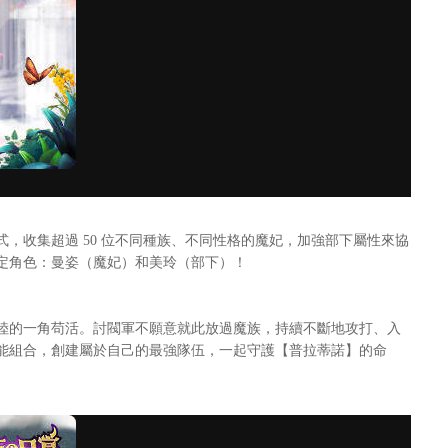
收集超過 50 位不同種族、不同性格的魔妃，加強部下屬性來協
定角色：曼姿（魔妃）和美玲（部下）！
陸的一角苟活。討閥軍不願意就此放過魔族，持續不斷地攻打、入
能組合，創建屬於自己的最強隊伍，一起守護【普拉蒂諾】的命