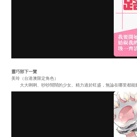
靈巧部下一覽
美玲（台港澳限定角色）
大大咧咧、吵吵鬧鬧的少女。精力過於旺盛，無論在哪里都能聽