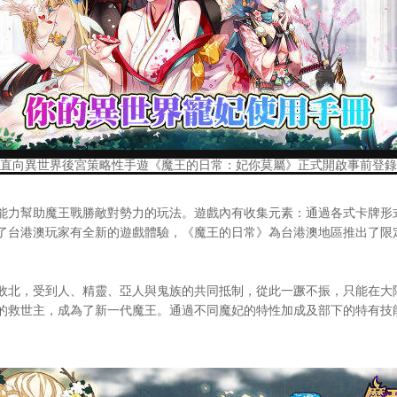
直向異世界後宮策略性手遊《魔王的日常：妃你莫屬》正式開啟事前登錄
幫助魔王戰勝敵對勢力的玩法。遊戲內有收集元素：通過各式卡牌形式，
了台港澳玩家有全新的遊戲體驗，《魔王的日常》為台港澳地區推出了限
北，受到人、精靈、亞人與鬼族的共同抵制，從此一蹶不振，只能在大
的救世主，成為了新一代魔王。通過不同魔妃的特性加成及部下的特有技