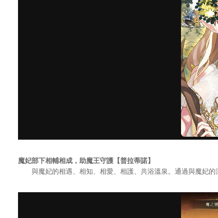
魔妃部下相輔相成，助魔王守護【普拉蒂諾】
與魔妃的相遇、相知、相愛、相護、共浴溫泉。通過與魔妃的深