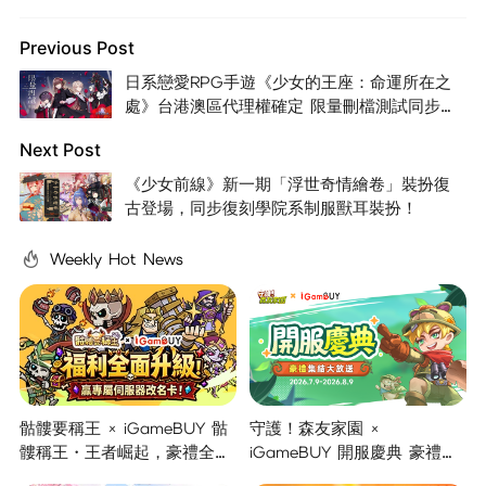
Previous Post
日系戀愛RPG手遊《少女的王座：命運所在之
處》台港澳區代理權確定 限量刪檔測試同步開
跑！
Next Post
《少女前線》新一期「浮世奇情繪卷」裝扮復
古登場，同步復刻學院系制服獸耳裝扮！
Weekly Hot News
骷髏要稱王 × iGameBUY 骷
守護！森友家園 ×
髏稱王・王者崛起，豪禮全面
iGameBUY 開服慶典 豪禮集
開啟！
結大放送！