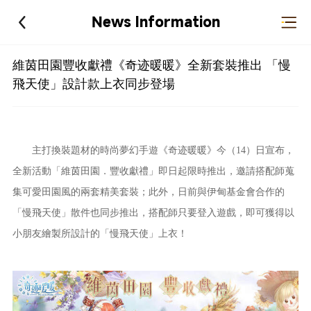
News Information
維茵田園豐收獻禮《奇迹暖暖》全新套裝推出 「慢
飛天使」設計款上衣同步登場
主打換裝題材的時尚夢幻手遊《奇迹暖暖》今（14）日宣布，
全新活動「維茵田園．豐收獻禮」即日起限時推出，邀請搭配師蒐
集可愛田園風的兩套精美套裝；此外，日前與伊甸基金會合作的
「慢飛天使」散件也同步推出，搭配師只要登入遊戲，即可獲得以
小朋友繪製所設計的「慢飛天使」上衣！