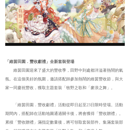
「維茵田園．豐收獻禮」全新套裝登場
維茵田園迎來了盛大的豐收季，田野中到處都洋溢著熱鬧的氣
氛。在這個美好的氛圍，邀請搭配師參加熱鬧的維茵豐收節，與大
家一同慶祝豐收，獲取主題套裝「牧野之歌和「麥浪之舞」。
「維茵田園．豐收獻禮」活動從即日起至23日限時登場。活動
期間內，搭配師在活動地圖通過關卡後，將會獲得「豐收贈禮」。
累積「豐收贈禮」滿指定數量後，將可領取套裝部件。集滿套裝部