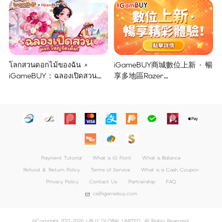
โลกสวนดอกไม้ของฉัน ×
iGameBUY商城數位上新 · 暢
iGameBUY : ฉลองเปิดสวน
享多地區Razer
แจกใหญ่จัดเต็ม !
Gold/PSN/itunes/Netflix/Am
azon/Riot Points新體驗！
Payment Tutorial
What is iG Point
What is Balance
Refund ＆ Return Policy
Terms of Service
What is a Cash Coupon
Privacy Policy
Contact Us
Partnership
FAQ
cs@igamebuy.com
©Copyright 2017-2026 I-BUY GLOBAL LIMITED. All Rights Reserved.