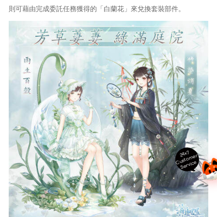
則可藉由完成委託任務獲得的「白蘭花」來兌換套裝部件。
24x7
ust
o
m
er
S
ervi
c
C
e