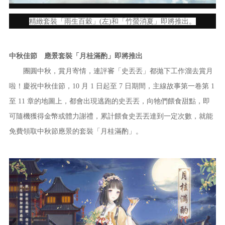
精緻套裝「雨生百穀」(左)和「竹螢消夏」即將推出。
中秋佳節 應景套裝「月桂滿酌」即將推出
團圓中秋，賞月寄情，連評審「史丟丟」都拋下工作溜去賞月
啦！慶祝中秋佳節，10 月 1 日起至 7 日期間，主線故事第一卷第 1
至 11 章的地圖上，都會出現逃跑的史丟丟，向牠們餵食甜點，即
可隨機獲得金幣或體力謝禮，累計餵食史丟丟達到一定次數，就能
免費領取中秋節應景的套裝「月桂滿酌」。