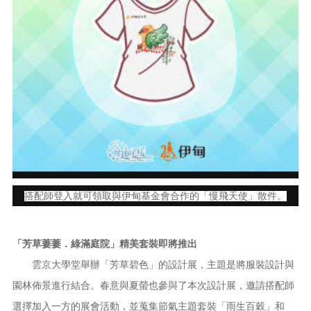
搭配師登入就可領取與伊甸基金會合作的「慢飛天使」散件。
「芳草萋萋．綠滿庭院」精美套裝即將推出
雲京大學堂舉辦「芳草碧色」的設計展，主題是將服裝設計與
園林佈景進行結合。春意與夏螢也參與了本次設計展，邀請搭配師
選擇加入一方的展會活動，並蒐集節氣主題套裝「雨生百穀」和