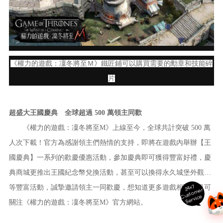
《權力的遊戲：凜冬將至Ｍ》鐵匠鋪可以購買需要的勳章和技能碎
片
超盛大王國慶典 全球超過 500 萬領主同歡
《權力的遊戲：凜冬將至M》上線至今，全球共計突破 500 萬
人次下載！官方為感謝領主們熱情的支持，即將在遊戲內舉辦【王
國慶典】一系列的歡慶優惠活動，參加慶典即可獲得豐富好禮，慶
典商城更推出王國紀念幣兌換活動，甚至可以換得永久城堡外觀…
24x7
等豐富活動，誠摯邀請領主一同歡慶，想知道更多遊戲相關資訊可
ust
o
m
er
S
ervi
c
C
e
關注《權力的遊戲：凜冬將至M》官方網站。