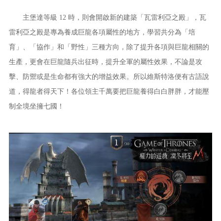
主堡達等級 12 時，則會開啟新的建築「瓦雷利亞之殿」，瓦
雷利亞之殿是專為養成巨龍各項屬性的地方，學習共分為「培
育」、「協作」和「野性」三種方向，除了提升各項與巨龍相關的
生產，更會在巨龍隨兵出征時，提升全軍的屬性效果，不論是攻
擊、防禦或是生命都有強大的增益效果。所以維斯特洛便有古語說
道，得龍者得天下！各位領主千萬要把巨龍養得白白胖胖，才能壓
制全境坐擁七國！