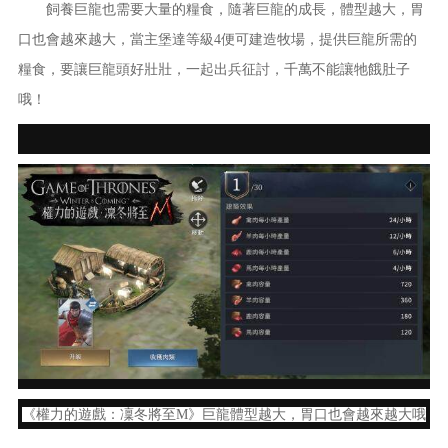
飼養巨龍也需要大量的糧食，隨著巨龍的成長，體型越大，胃
口也會越來越大，當主堡達等級4便可建造牧場，提供巨龍所需的
糧食，要讓巨龍頭好壯壯，一起出兵征討，千萬不能讓牠餓肚子
哦！
《權力的遊戲：凜冬將至M》巨龍體型越大，胃口也會越來越大哦