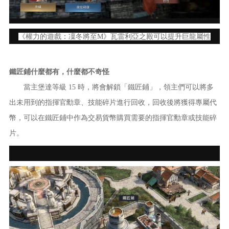
《權力的遊戲：凜冬將至M》瓦雷利亞之殿可以提升巨龍屬性
鐵匠鋪什麼都有，什麼都不奇怪
當主堡達等級 15 時，將會解鎖「鐵匠鋪」，領主們可以將多
出未用到的指揮官勳章、技能碎片進行回收，回收後將獲得專屬代
幣，可以在鐵匠鋪中作為交易貨幣購買需要的指揮官勳章或技能碎
片。