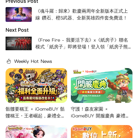
Previous Post
《魂斗羅：歸來》歡慶兩周年全新版本正式上
線 鑽石、橙S武器、全新英雄四件套免費送！
Next Post
《Free Fire - 我要活下去》x《紙房子》聯名
模式「紙房子」即將登場！登入領「紙房子熊
貓」
Weekly Hot News
骷髏要稱王 × iGameBUY 骷
守護！森友家園 ×
髏稱王・王者崛起，豪禮全面
iGameBUY 開服慶典 豪禮集
開啟！
結大放送！