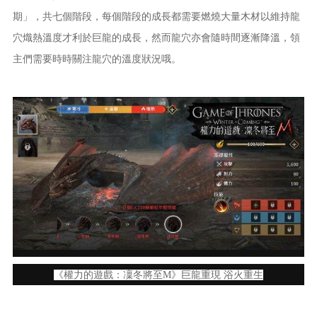
期」，共七個階段，每個階段的成長都需要燃燒大量木材以維持龍
穴熾熱溫度才利於巨龍的成長，然而龍穴亦會隨時間逐漸降溫，領
主們需要時時關注龍穴的溫度狀況哦。
《權力的遊戲：凜冬將至M》巨龍重現 浴火重生