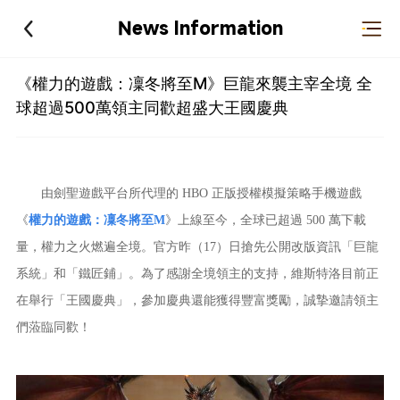
News Information
《權力的遊戲：凜冬將至M》巨龍來襲主宰全境 全
球超過500萬領主同歡超盛大王國慶典
由劍聖遊戲平台所代理的 HBO 正版授權模擬策略手機遊戲
《
權力的遊戲：凜冬將至M
》上線至今，全球已超過 500 萬下載
量，權力之火燃遍全境。官方昨（17）日搶先公開改版資訊「巨龍
系統」和「鐵匠鋪」。為了感謝全境領主的支持，維斯特洛目前正
在舉行「王國慶典」，參加慶典還能獲得豐富獎勵，誠摯邀請領主
們蒞臨同歡！