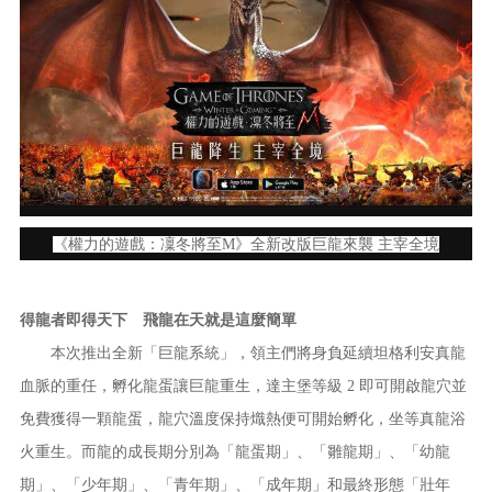
《權力的遊戲：凜冬將至M》全新改版巨龍來襲 主宰全境
得龍者即得天下 飛龍在天就是這麼簡單
本次推出全新「巨龍系統」，領主們將身負延續坦格利安真龍
血脈的重任，孵化龍蛋讓巨龍重生，達主堡等級 2 即可開啟龍穴並
免費獲得一顆龍蛋，龍穴溫度保持熾熱便可開始孵化，坐等真龍浴
火重生。而龍的成長期分別為「龍蛋期」、「雛龍期」、「幼龍
期」、「少年期」、「青年期」、「成年期」和最終形態「壯年