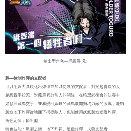
輸出型角色—戶愚呂(兄)
鴉—控制炸彈的支配者
可以用妖力具現化出炸彈並加以使喚的支配者，對於越喜歡的人，
越想親手殺死。對藏馬異於常人的關注，在暗黑武術會的決賽中，
如願與藏馬交手，並和變回妖狐的藏馬展開勢均力敵的激戰，能夠
製造地下炸彈從地面下捕捉敵人，也能使用妖氣製造追蹤炸彈。
角色定位：輸出型
特色技能：爆裂之軀、地下炸彈、追蹤炸彈、火藥支配者