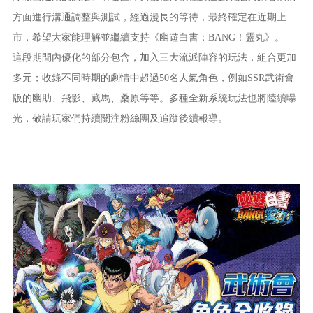
方面進行溝通調整與測試，經過漫長的等待，最終確定在近期上
市，希望大家能理解並繼續支持《幽遊白書：BANG！靈丸》。
這段期間內優化的部分包含，加入三大流派陣容的玩法，組合更加
多元；收錄不同時期的劇情中超過50名人氣角色，例如SSR武術會
版的幽助、飛影、藏馬、桑原等等。多種全新系統玩法也將陸續曝
光，敬請玩家們持續關注粉絲團及追蹤後續報導。