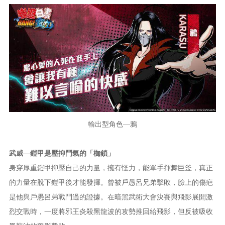
輸出型角色—鴉
武威—鎧甲是壓抑鬥氣的「枷鎖」
身穿厚重鎧甲抑壓自己的力量，擁有怪力，能單手揮舞巨釜，真正
的力量在脫下鎧甲後才能發揮。曾被戶愚呂兄弟擊敗，臉上的傷疤
是他與戶愚呂弟戰鬥過的證據。在暗黑武術大會決賽與飛影展開激
烈交戰時，一度將邪王炎殺黑龍波的攻勢推回給飛影，但反被吸收