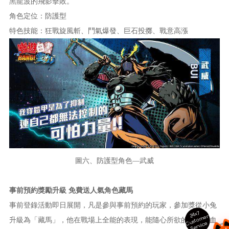
黑龍波的飛影擊敗。
角色定位：防護型
特色技能：狂戰旋風斬、鬥氣爆發、巨石投擲、戰意高漲
圖六、防護型角色—武威
事前預約獎勵升級 免費送人氣角色藏馬
事前登錄活動即日展開，凡是參與事前預約的玩家，參加獎從小兔
24x7
ust
o
m
er
S
ervi
c
升級為「藏馬」，他在戰場上全能的表現，能隨心所欲的操縱吸血
C
e