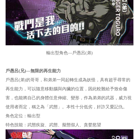
輸出型角色—戶愚呂(弟)
戶愚呂(兄)—無限的再生能力
戶愚呂(弟)的哥哥，和弟弟一同起轉生成為妖怪，具有超乎尋常的
再生能力，可以隨意移動腦與內臟的位置，因此較難給予致命傷
害，也能將自己的身體任意伸縮、變形，作為弟弟的武器，威力視
使用者而定，稱之為「武態」。本性十分低劣，奸詐又愛記仇。
角色定位：輸出型
特色技能：武態疾旋、武態、擬態假人、貪婪慾望