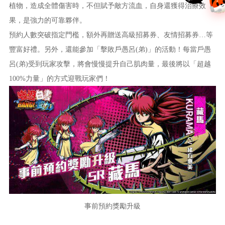
植物，造成全體傷害時，不但賦予敵方流血，自身還獲得治療效
果，是強力的可靠夥伴。
預約人數突破指定門檻，額外再贈送高級招募券、友情招募券…等
豐富好禮。另外，還能參加「擊敗戶愚呂(弟)」的活動！每當戶愚
呂(弟)受到玩家攻擊，將會慢慢提升自己肌肉量，最後將以「超越
100%力量」的方式迎戰玩家們！
事前預約獎勵升級