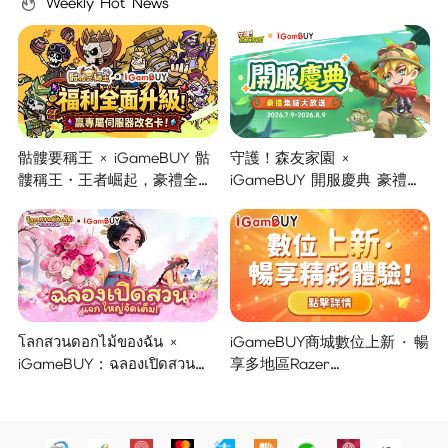
Weekly Hot News
骷髏要稱王 × iGameBUY 骷
守護！森友家園 ×
髏稱王・王者崛起，豪禮全面
iGameBUY 開服慶典 豪禮集
開啟！
結大放送！
โลกสวนดอกไม้ของฉัน ×
iGameBUY商城數位上新 · 暢
iGameBUY : ฉลองเปิดสวน
享多地區Razer
แจกใหญ่จัดเต็ม !
Gold/PSN/itunes/Netflix/Am
azon/Riot Points新體驗！