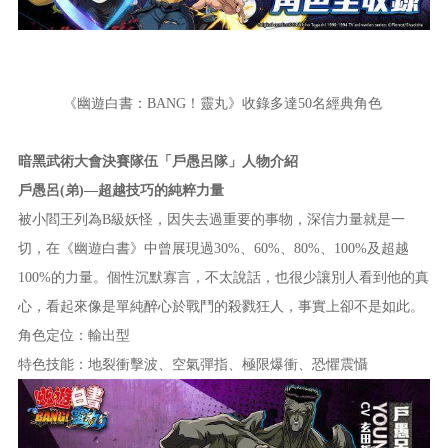
《幽遊白書：BANG！靈丸》收錄多達50名經典角色
暗黑武術大會決賽隊伍「戶愚呂隊」人物介紹
戶愚呂(弟)—超越技巧的純粹力量
被小閻王列為B級妖怪，因失去過重要的事物，深信力量就是一
切，在《幽遊白書》中曾展現過30%、60%、80%、100%及超越
100%的力量。個性沉默寡言，不太說話，也很少讓別人看到他的真
心，看起來像是單純醉心於戰鬥的殺戮狂人，事實上卻不是如此。
角色定位：輸出型
特色技能：地裂衝擊波、空氣彈指、極限爆衝、恐懼震懾