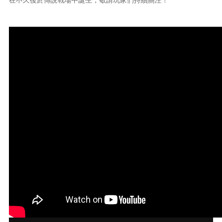
在不久後於傳說戰場中誕生，敬請玩家們持續關注！