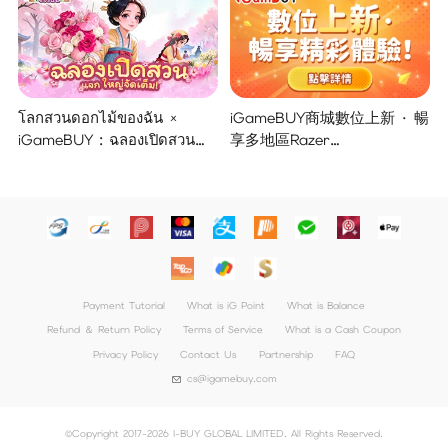
โลกสวนดอกไม้ของฉัน ×
iGameBUY商城數位上新 · 暢
iGameBUY : ฉลองเปิดสวน
享多地區Razer
แจกใหญ่จัดเต็ม !
Gold/PSN/itunes/Netflix/Am
azon/Riot Points新體驗！
Payment Tutorial
What is iG Point
What is Balance
Refund ＆ Return Policy
Terms of Service
What is a Cash Coupon
Privacy Policy
Contact Us
Partnership
FAQ
cs@igamebuy.com
©Copyright 2017-2026 I-BUY GLOBAL LIMITED. All Rights Reserved.