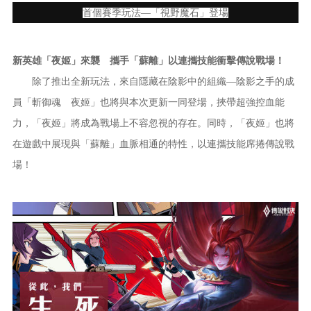
首個賽季玩法—「視野魔石」登場
新英雄「夜姬」來襲 攜手「蘇離」以連攜技能衝擊傳說戰場！
除了推出全新玩法，來自隱藏在陰影中的組織—陰影之手的成
員「斬御魂 夜姬」也將與本次更新一同登場，挾帶超強控血能
力，「夜姬」將成為戰場上不容忽視的存在。同時，「夜姬」也將
在遊戲中展現與「蘇離」血脈相通的特性，以連攜技能席捲傳說戰
場！