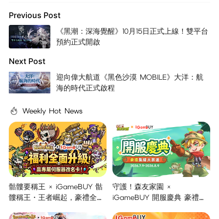
Previous Post
《黑潮：深海覺醒》10月15日正式上線！雙平台
預約正式開啟
Next Post
迎向偉大航道《黑色沙漠 MOBILE》大洋：航
海的時代正式啟程
Weekly Hot News
骷髏要稱王 × iGameBUY 骷
守護！森友家園 ×
髏稱王・王者崛起，豪禮全面
iGameBUY 開服慶典 豪禮集
開啟！
結大放送！