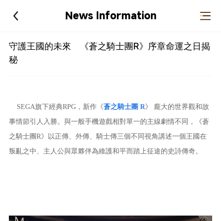
News Information
守護王國的未來 《蒼之騎士團R》序章命運之日揭
秘
SEGA旗下經典RPG，新作《
蒼之騎士團 R
》 龐大的世界觀和故
事情節引人入勝。與一般手機遊戲相對單一的主線劇情不同，《蒼
之騎士團R》以正傳、外傳、騎士傳三個不同視角講述一個王國在
叛亂之中、主人公與眾夥伴為維護和平而踏上征途的史詩傳奇。