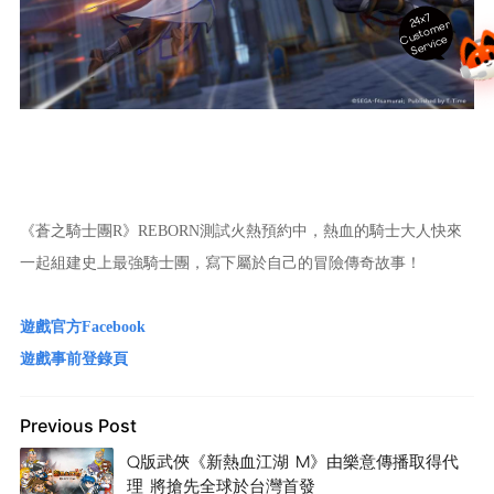
24x7
ust
o
m
er
S
ervi
c
C
e
《蒼之騎士團R》REBORN測試火熱預約中，熱血的騎士大人快來
一起組建史上最強騎士團，寫下屬於自己的冒險傳奇故事！
遊戲官方Facebook
遊戲事前登錄頁
Previous Post
Q版武俠《新熱血江湖 M》由樂意傳播取得代
理 將搶先全球於台灣首發