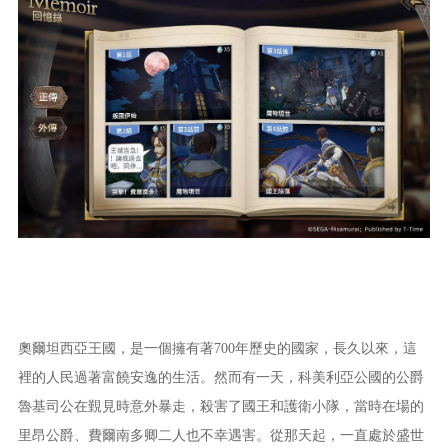
奧爾坦西亞王國，是一個擁有著700年歷史的國家，長久以來，這
裡的人民過著富饒安逸的生活。然而有一天，科美利亞公國的公爵
魯基司公在覲見時意外暴走，殺害了國王和護衛小隊，當時在場的
里昂公爵、費爾南多卿二人也不幸遇害。從那天起，一直處於盛世