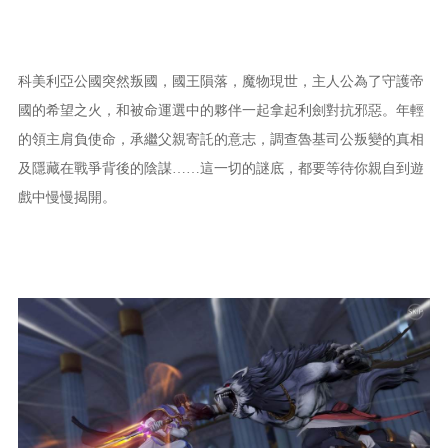
科美利亞公國突然叛國，國王隕落，魔物現世，主人公為了守護帝
國的希望之火，和被命運選中的夥伴一起拿起利劍對抗邪惡。年輕
的領主肩負使命，承繼父親寄託的意志，調查魯基司公叛變的真相
及隱藏在戰爭背後的陰謀……這一切的謎底，都要等待你親自到遊
戲中慢慢揭開。