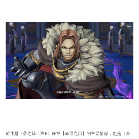
前述是《蒼之騎士團R》序章【命運之日】的主要情節，也是《蒼