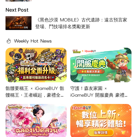
Next Post
《黑色沙漠 MOBILE》古代遺跡：遠古預言家
登場、鬥技場排名獎勵更新
Weekly Hot News
骷髏要稱王 × iGameBUY 骷
守護！森友家園 ×
髏稱王・王者崛起，豪禮全面
iGameBUY 開服慶典 豪禮集
開啟！
結大放送！