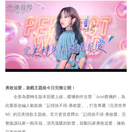
勇敢追愛，遊戲主題曲今日完整公開！
全新為愛轉生版本甜蜜上線，暖嗓創作女聲「Ariel蔡佩軒」為
此重新改編人氣歌曲「記得捨不得-勇敢愛」，打造專屬《完美世界
M》的完美情歌主題曲。官方更首度釋出「記得捨不得-勇敢愛」完
整版讓玩家一飽耳福，清亮溫暖的歌聲，鼓勵玩家勇敢追愛，擁抱