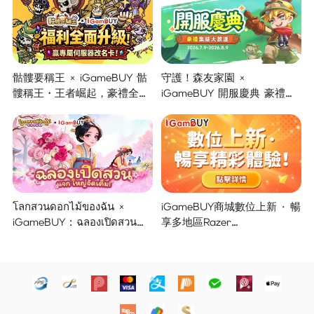
骷髏要稱王 × iGameBUY 骷
守護！森友家園 ×
髏稱王・王者崛起，豪禮全面
iGameBUY 開服慶典 豪禮集
開啟！
結大放送！
โลกสวนดอกไม้ของฉัน ×
iGameBUY商城數位上新 · 暢
iGameBUY : ฉลองเปิดสวน
享多地區Razer
แจกใหญ่จัดเต็ม !
Gold/PSN/itunes/Netflix/Am
azon/Riot Points新體驗！