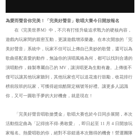
為愛而聲音你完美！「完美好聲音」歌唱大賽今日開放報名
在《完美世界M》中，不只有打怪升級追求戰力的硬核內容，
遊戲內玩家間的親密互動，更讓遊戲增添樂趣。在本次開放的「完
美好聲音」系統中，玩家不但可以上傳自已美妙的歌聲，還可以為
歌曲搭配喜愛的動作，無論你的演唱風格為何，都可以找到合適的
演唱動作，錄製專屬自己的 MV，讓演唱更為生動有趣。上傳後不
僅可以讓其他玩家聽到，其他玩家也可以送花進行鼓勵，收花排行
榜前段班的玩家，可獲得超炫酷限定稱號等好禮。讓更多人認識
你，又可一圓歌手夢的大好機會，就是現在！
「完美好聲音唱歌搶獎金」歌唱大賽也於今日同步展開，本次
活動指定曲為「記得捨不得-勇敢愛」，即日起至 11 月 4 日開放玩
家報名。熱愛唱歌的你，絕對不容錯過本次難得的機會！營運團隊