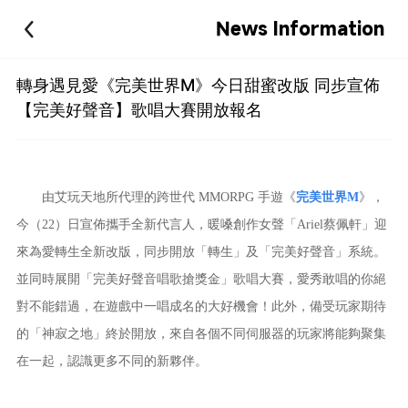
News Information
轉身遇見愛《完美世界M》今日甜蜜改版 同步宣佈
【完美好聲音】歌唱大賽開放報名
由艾玩天地所代理的跨世代 MMORPG 手遊《
完美世界M
》，
今（22）日宣佈攜手全新代言人，暖嗓創作女聲「Ariel蔡佩軒」迎
來為愛轉生全新改版，同步開放「轉生」及「完美好聲音」系統。
並同時展開「完美好聲音唱歌搶獎金」歌唱大賽，愛秀敢唱的你絕
對不能錯過，在遊戲中一唱成名的大好機會！此外，備受玩家期待
的「神寂之地」終於開放，來自各個不同伺服器的玩家將能夠聚集
在一起，認識更多不同的新夥伴。