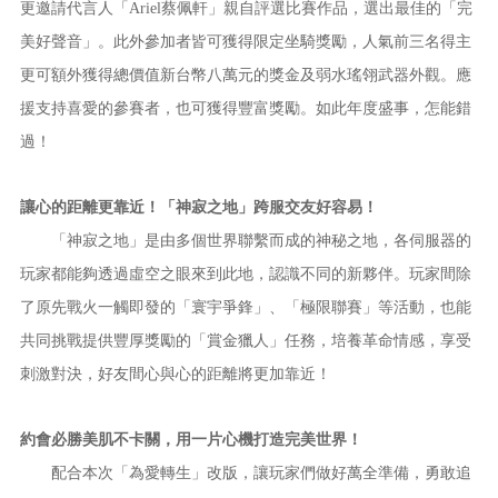
更邀請代言人「Ariel蔡佩軒」親自評選比賽作品，選出最佳的「完
美好聲音」。此外參加者皆可獲得限定坐騎獎勵，人氣前三名得主
更可額外獲得總價值新台幣八萬元的獎金及弱水瑤翎武器外觀。應
援支持喜愛的參賽者，也可獲得豐富獎勵。如此年度盛事，怎能錯
過！
讓心的距離更靠近！「神寂之地」跨服交友好容易！
「神寂之地」是由多個世界聯繫而成的神秘之地，各伺服器的
玩家都能夠透過虛空之眼來到此地，認識不同的新夥伴。玩家間除
了原先戰火一觸即發的「寰宇爭鋒」、「極限聯賽」等活動，也能
共同挑戰提供豐厚獎勵的「賞金獵人」任務，培養革命情感，享受
刺激對決，好友間心與心的距離將更加靠近！
約會必勝美肌不卡關，用一片心機打造完美世界！
配合本次「為愛轉生」改版，讓玩家們做好萬全準備，勇敢追