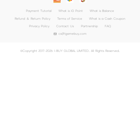
Payment Tutorial
What is iG Point
What is Balance
Refund ＆ Return Policy
Terms of Service
What is a Cash Coupon
Privacy Policy
Contact Us
Partnership
FAQ
cs@igamebuy.com
©Copyright 2017-2026 I-BUY GLOBAL LIMITED. All Rights Reserved.