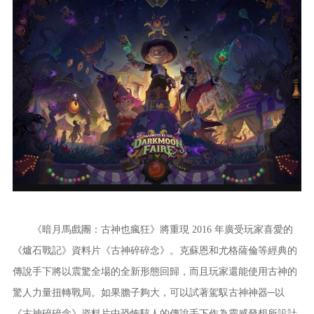
《暗月馬戲團：古神也瘋狂》將重現 2016 年廣受玩家喜愛的
《爐石戰記》資料片《古神碎碎念》。克蘇恩和尤格薩倫等經典的
傳說手下將以震驚全場的全新形態回歸，而且玩家還能使用古神的
驚人力量扭轉戰局。如果膽子夠大，可以試著駕馭古神神器─以
《古神碎碎念》資料片中恐怖駭人的傳說手下作為靈感發想所設計