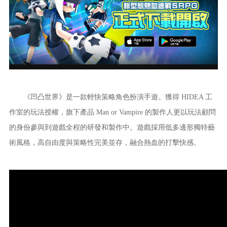
《凹凸世界》是一款輕快策略角色扮演手遊。獲得 HIDEA 工
作室的玩法授權，旗下產品 Man or Vampire 的製作人更以玩法顧問
的身份參與到遊戲全程的研發和製作中。遊戲採用低多邊形獨特藝
術風格，高自由度與策略性完美並存，融合熱血的打擊快感。