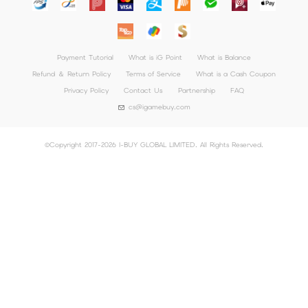
Payment Tutorial
What is iG Point
What is Balance
Refund ＆ Return Policy
Terms of Service
What is a Cash Coupon
Privacy Policy
Contact Us
Partnership
FAQ
cs@igamebuy.com
©Copyright 2017-2026 I-BUY GLOBAL LIMITED. All Rights Reserved.