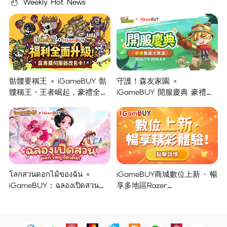
Weekly Hot News
骷髏要稱王 × iGameBUY 骷
守護！森友家園 ×
髏稱王・王者崛起，豪禮全面
iGameBUY 開服慶典 豪禮集
開啟！
結大放送！
โลกสวนดอกไม้ของฉัน ×
iGameBUY商城數位上新 · 暢
iGameBUY : ฉลองเปิดสวน
享多地區Razer
แจกใหญ่จัดเต็ม !
Gold/PSN/itunes/Netflix/Am
azon/Riot Points新體驗！