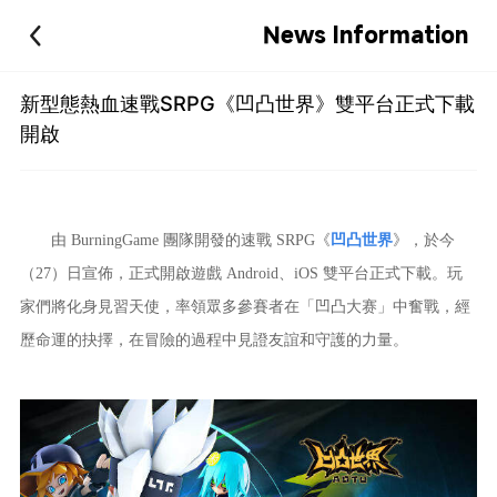
News Information
新型態熱血速戰SRPG《凹凸世界》雙平台正式下載
開啟
由 BurningGame 團隊開發的速戰 SRPG《
凹凸世界
》，於今
（27）日宣佈，正式開啟遊戲 Android、iOS 雙平台正式下載。玩
家們將化身見習天使，率領眾多參賽者在「凹凸大赛」中奮戰，經
歷命運的抉擇，在冒險的過程中見證友誼和守護的力量。