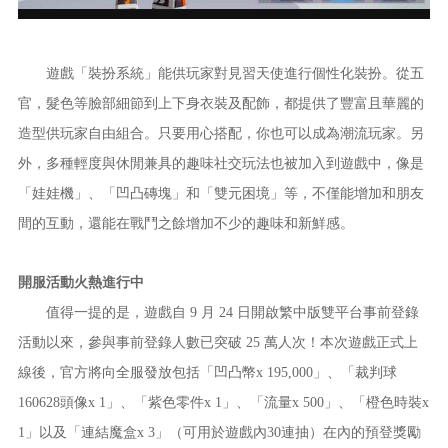
遊戲「裝扮系統」能供玩家對見習天使進行個性化裝扮。從五
官，髮色等臉部細節到上下身衣裝及配飾，都提供了豐富且華麗的
造型供玩家自由組合。只要用心搭配，你也可以成為潮流玩家。另
外，多種輕度與休閒兼具的趣味社交玩法也被加入到遊戲中，像是
「娃娃機」、「凹凸磚塊」和「雙元困境」等，不僅能增加和朋友
間的互動，還能在戰鬥之餘增加不少的趣味和新鮮感。
開服活動火熱進行中
值得一提的是，遊戲自 9 月 24 日開啟繁中版雙平台事前登錄
活動以來，參與事前登錄人數已突破 25 萬人次！本次遊戲正式上
線後，官方將向全服發放包括「凹凸幣x 195,000」、「裁判球
160628頭像x 1」、「紫色零件x 1」、「流量x 500」、「橙色時裝x
1」以及「連結魔盒x 3」（可用於遊戲內30連抽）在內的預登獎勵