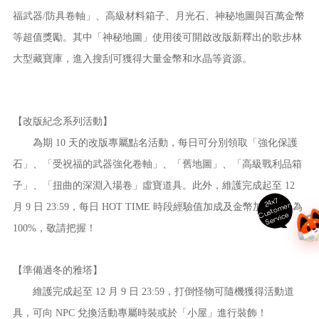
福武器/防具卷軸」、高級材料箱子、月光石、神秘地圖與百萬金幣
等超值獎勵。其中「神秘地圖」使用後可開啟改版新釋出的歌步林
大型藏寶庫，進入搜刮可獲得大量金幣和水晶等資源。
【改版紀念系列活動】
為期 10 天的改版專屬點名活動，每日可分別領取「強化保護
石」、「受祝福的武器強化卷軸」、「舊地圖」、「高級戰利品箱
子」、「扭曲的深淵入場卷」虛寶道具。此外，維護完成起至 12
24x7
ust
o
m
er
S
ervi
c
月 9 日 23:59，每日 HOT TIME 時段經驗值加成及金幣加成提升為
C
e
100%，敬請把握！
【準備過冬的雅塔】
維護完成起至 12 月 9 日 23:59，打倒怪物可隨機獲得活動道
具，可向 NPC 兌換活動專屬時裝或於「小屋」進行裝飾！