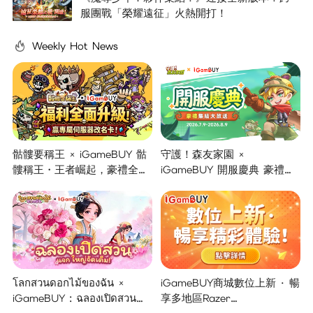
服團戰「榮耀遠征」火熱開打！
Weekly Hot News
骷髏要稱王 × iGameBUY 骷
守護！森友家園 ×
髏稱王・王者崛起，豪禮全面
iGameBUY 開服慶典 豪禮集
開啟！
結大放送！
โลกสวนดอกไม้ของฉัน ×
iGameBUY商城數位上新 · 暢
iGameBUY : ฉลองเปิดสวน
享多地區Razer