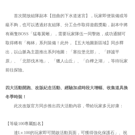
首次開放組隊副本【扭曲的下水道迷宮】，玩家即便裝備或等
級不夠，也可以透過好友組隊、分工合作取得遊戲獎勵，副本中將
有兩隻BOSS「猛毒翼蜥」，需要玩家隊伍一同擊敗，成功通關可
取得稀有「梅林」系列裝備！此外，【五大地圖新區域】同步釋
出，以山脈為主題推出系列地圖：「塞拉堡北部」、「靜謐平
原」、「北部伐木地」、「獵人山丘」、「白樺之湖」，等待玩家
前往探險。
四大活動開跑、改版紀念活動、經驗加成時段大增幅、收集道具換
冬季時裝！
此次改版官方同步推出四大活動內容，帶給玩家多元好康：
【等級100專屬點名】
達Lv.100的玩家即可開啟活動頁面，可獲得強化保護石」、祝