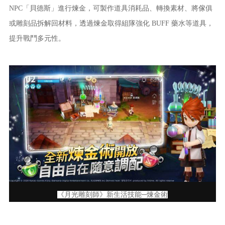
NPC「貝德斯」進行煉金，可製作道具消耗品、轉換素材、將傢俱
或雕刻品拆解回材料，透過煉金取得組隊強化 BUFF 藥水等道具，
提升戰鬥多元性。
《月光雕刻師》新生活技能─煉金術