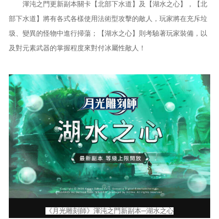
渾沌之門更新副本關卡【北部下水道】及【湖水之心】，【北
部下水道】將有各式各樣使用法術型攻擊的敵人，玩家將在充斥垃
圾、變異的怪物中進行掃蕩；【湖水之心】則考驗著玩家裝備，以
及對元素武器的掌握程度來對付冰屬性敵人！
《月光雕刻師》渾沌之門新副本─湖水之心