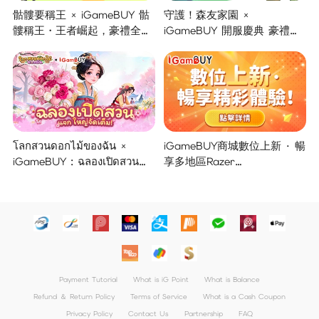
骷髏要稱王 × iGameBUY 骷
守護！森友家園 ×
髏稱王・王者崛起，豪禮全面
iGameBUY 開服慶典 豪禮集
開啟！
結大放送！
โลกสวนดอกไม้ของฉัน ×
iGameBUY商城數位上新 · 暢
iGameBUY : ฉลองเปิดสวน
享多地區Razer
แจกใหญ่จัดเต็ม !
Gold/PSN/itunes/Netflix/Am
azon/Riot Points新體驗！
Payment Tutorial
What is iG Point
What is Balance
Refund ＆ Return Policy
Terms of Service
What is a Cash Coupon
Privacy Policy
Contact Us
Partnership
FAQ