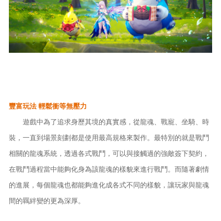
豐富玩法
輕鬆衝等無壓力
遊戲中為了追求身歷其境的真實感，從龍魂、戰寵、坐騎、時
裝，一直到場景刻劃都是使用最高規格來製作。最特別的就是戰鬥
相關的龍魂系統，透過各式戰鬥，可以與接觸過的強敵簽下契約，
在戰鬥過程當中能夠化身為該龍魂的樣貌來進行戰鬥。而隨著劇情
的進展，每個龍魂也都能夠進化成各式不同的樣貌，讓玩家與龍魂
間的羈絆變的更為深厚。