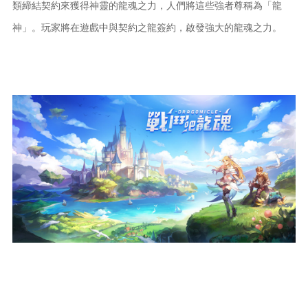
類締結契約來獲得神靈的龍魂之力，人們將這些強者尊稱為「龍
神」。玩家將在遊戲中與契約之龍簽約，啟發強大的龍魂之力。