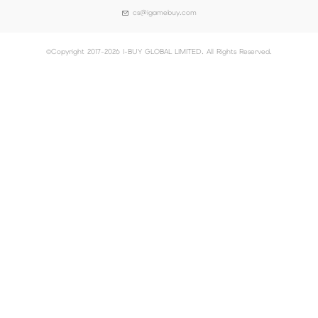
cs@igamebuy.com
©Copyright 2017-2026 I-BUY GLOBAL LIMITED. All Rights Reserved.