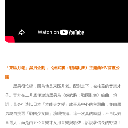
「東區月老」黑男企劃，《姬武將：戰國亂舞》主題曲MV首度公
開
黑男很忙碌，因為他是東區月老。配對之下，被掩蓋的音樂才
子。官方在二月底便邀請黑男為《姬武將：戰國亂舞》編曲、填
詞，量身打造以日本「本能寺之變」故事為中心的主題曲，並由黑
男親自挑選「戰國少女團」演唱拍攝。這一次真的轉型，不再以奶
量選人，而是由五位音樂才女用音樂與歌聲，訴說著信長的野望！