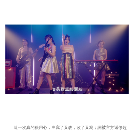
這一次真的很用心，曲寫了又改，改了又寫；詞被官方返修超