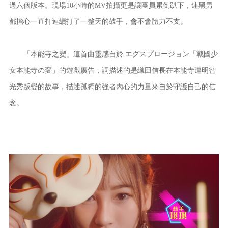
過六個版本。現場10小時的MV拍攝更是讓團員累倒趴下，連黑男
都擔心一直打連續打了一整天的鼓手，會不會體力不支。
「本能寺之變」這首曲靈感自於 エグスプロージョン「戰國少
女本能寺の変」的遊戲廣告，詞描述的是織田信長在本能寺遭明智
光秀叛變的故事，描述孤獨的強者內心的力量來自於守護自己的信
念。