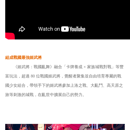
組成戰國最強姬武將
《姬武將：戰國亂舞》融合「卡牌養成 × 家族城戰對戰」等豐
富玩法，超過 80 位戰國姬武將，覺醒者聚集並自由培育專屬的戰
國少女組合，帶領手下的姬武將參加上洛之戰、大亂鬥、高天原之
旅等刺激的城戰，在亂世中擴展自己的勢力。