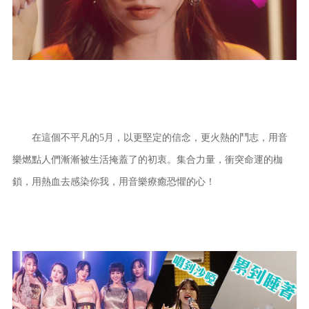
在這個不平凡的5月，以更堅定的信念，更火熱的鬥志，用音
樂燃點人們漸漸被生活掩蓋了的初衷。集合力量，衝突命運的枷
鎖，用熱血去感染你我，用音樂療癒恐懼的心！