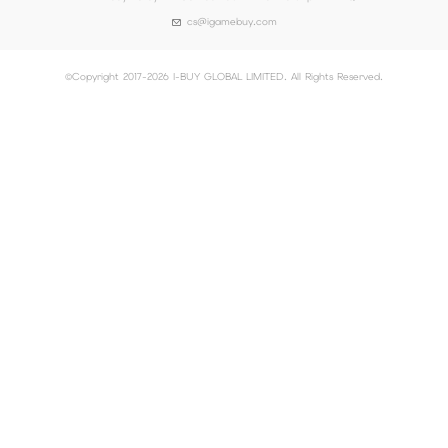
cs@igamebuy.com
©Copyright 2017-2026 I-BUY GLOBAL LIMITED. All Rights Reserved.