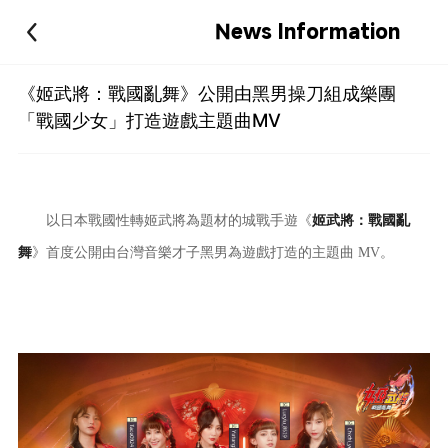
News Information
《姬武將：戰國亂舞》公開由黑男操刀組成樂團
「戰國少女」打造遊戲主題曲MV
以日本戰國性轉姬武將為題材的城戰手遊《
姬武將：戰國亂
舞
》
首度公開
由台灣音樂才子黑男為遊戲打造的主題曲 MV。