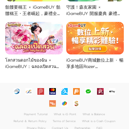
骷髏要稱王 × iGameBUY 骷
守護！森友家園 ×
髏稱王・王者崛起，豪禮全面
iGameBUY 開服慶典 豪禮集
開啟！
結大放送！
โลกสวนดอกไม้ของฉัน ×
iGameBUY商城數位上新 · 暢
iGameBUY : ฉลองเปิดสวน
享多地區Razer
แจกใหญ่จัดเต็ม !
Gold/PSN/itunes/Netflix/Am
azon/Riot Points新體驗！
Payment Tutorial
What is iG Point
What is Balance
Refund ＆ Return Policy
Terms of Service
What is a Cash Coupon
Privacy Policy
Contact Us
Partnership
FAQ