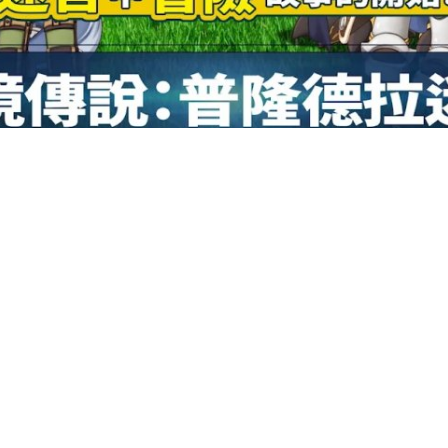
《RO仙境傳說：普隆德拉迷宮》預計8月12日在台上市
宮》爲 RO 的世界觀增添了迷宮概念，遊戲中將出現玩家所熟悉的許多魔