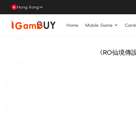
Hong Kong
Home
Mobile Game
Card
《RO仙境傳