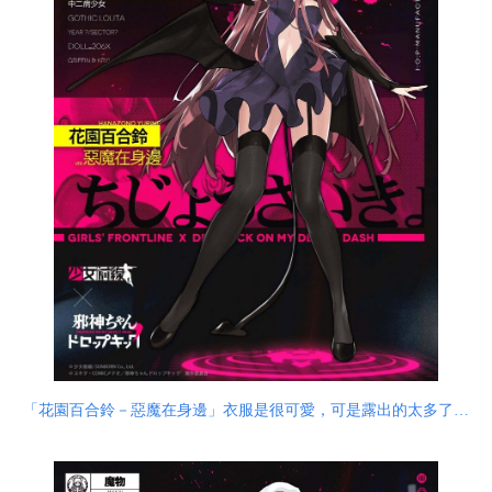
「花園百合鈴－惡魔在身邊」衣服是很可愛，可是露出的太多了…