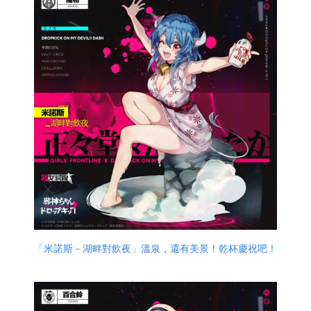
「米諾斯－湖畔對飲夜」溫泉，還有美景！乾杯慶祝吧！