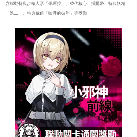
含聯動特典步槍人形「佩珂拉」、替代核心、採購幣、特典妖精
「浩二」、特典傢俱「咖哩的彼岸」等獎勵！