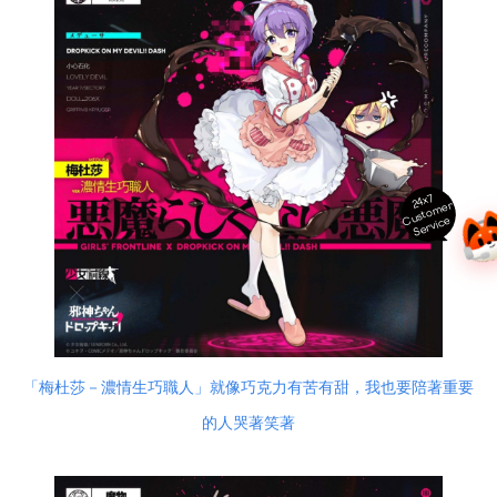
24x7
ust
o
m
er
S
ervi
c
C
e
「梅杜莎－濃情生巧職人」就像巧克力有苦有甜，我也要陪著重要
的人哭著笑著