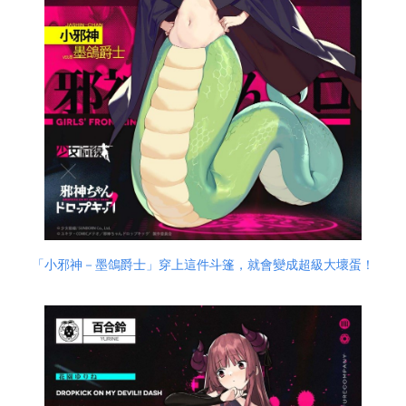
「小邪神－墨鴿爵士」穿上這件斗篷，就會變成超級大壞蛋！