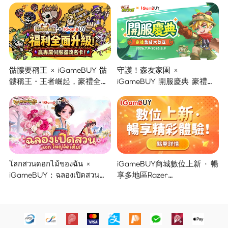
骷髏要稱王 × iGameBUY 骷
守護！森友家園 ×
髏稱王・王者崛起，豪禮全面
iGameBUY 開服慶典 豪禮集
開啟！
結大放送！
โลกสวนดอกไม้ของฉัน ×
iGameBUY商城數位上新 · 暢
iGameBUY : ฉลองเปิดสวน
享多地區Razer
แจกใหญ่จัดเต็ม !
Gold/PSN/itunes/Netflix/Am
azon/Riot Points新體驗！