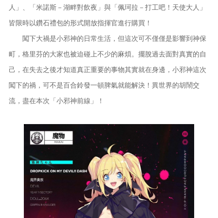
人」、「米諾斯－湖畔對飲夜」與「佩珂拉－打工吧！天使大人」
皆限時以鑽石禮包的形式開放指揮官進行購買！
闖下大禍是小邪神的日常生活，但這次可不僅僅是影響到神保
町，格里芬的大家也被迫碰上不少的麻煩。擺脫過去面對真實的自
己，在失去之後才知道真正重要的事物其實就在身邊，小邪神這次
闖下的禍，可不是百合鈴發一頓脾氣就能解決！異世界的胡鬧交
流，盡在本次「小邪神前線」！