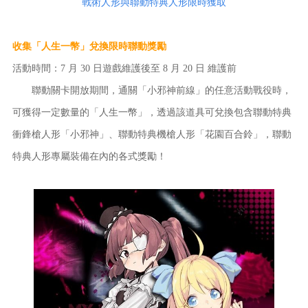
戰術人形與聯動特典人形限時獲取
收集「人生一幣」兌換限時聯動獎勵
活動時間：7 月 30 日遊戲維護後至 8 月 20 日 維護前
聯動關卡開放期間，通關「小邪神前線」的任意活動戰役時，
可獲得一定數量的「人生一幣」，透過該道具可兌換包含聯動特典
衝鋒槍人形「小邪神」、聯動特典機槍人形「花園百合鈴」，聯動
特典人形專屬裝備在內的各式獎勵！