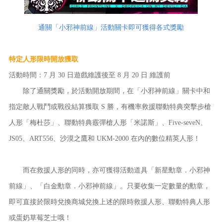
通關「小邪神前線」活動關卡即可獲得各式獎勵
特定人形限時開放獲取
活動時間：7 月 30 日遊戲維護後至 8 月 20 日 維護前
除了通關獎勵，於活動開放期間，在「小邪神前線」關卡中和
指定敵人戰鬥或戰役結算獲取 S 勝，有機率救援聯動特典突擊步槍
人形「梅杜莎」、聯動特典霰彈槍人形「米諾斯」、Five-seveN、
JS05、ART556、沙漠之鷹和 UKM-2000 在內的數位精英人形！
而在救援人形的同時，亦可獲得活動道具「新星勳章．小邪神
前線」、「白金勳章．小邪神前線」。只要收集一定數量的勳章，
即可直接於限時兌換商城兌換上述的限時救援人形、聯動特典人形
或蛋奶草莓芝士哦！