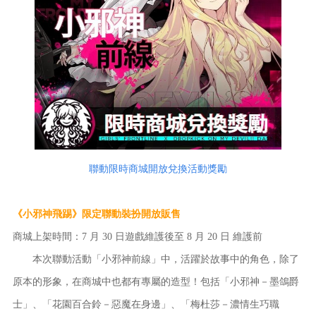
聯動限時商城開放兌換活動獎勵
《小邪神飛踢》限定聯動裝扮開放販售
商城上架時間：7 月 30 日遊戲維護後至 8 月 20 日 維護前
本次聯動活動「小邪神前線」中，活躍於故事中的角色，除了
原本的形象，在商城中也都有專屬的造型！包括「小邪神－墨鴿爵
士」、「花園百合鈴－惡魔在身邊」、「梅杜莎－濃情生巧職