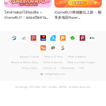
โลกสวนดอกไม้ของฉัน ×
iGameBUY商城數位上新 · 暢
iGameBUY : ฉลองเปิดสวน
享多地區Razer
แจกใหญ่จัดเต็ม !
Gold/PSN/itunes/Netflix/Am
azon/Riot Points新體驗！
Payment Tutorial
What is iG Point
What is Balance
Refund ＆ Return Policy
Terms of Service
What is a Cash Coupon
Privacy Policy
Contact Us
Partnership
FAQ
cs@igamebuy.com
©Copyright 2017-2026 I-BUY GLOBAL LIMITED. All Rights Reserved.