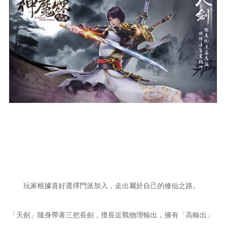
玩家根據喜好選擇門派加入，走出屬於自己的修仙之路。
「天劍」隨身帶著三把長劍，擅長近戰物理輸出，擁有「高輸出」