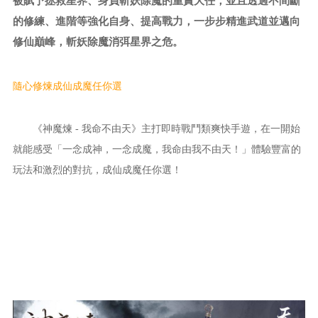
被賦予拯救星界、身負斬妖除魔的重責大任，並且透過不間斷
的修練、進階等強化自身、提高戰力，一步步精進武道並邁向
修仙巔峰，斬妖除魔消弭星界之危。
隨心修煉成仙成魔任你選
《
神魔煉
- 我命不由天》主打即時戰鬥類爽快手遊，在一開始
就能感受「一念成神，一念成魔，我命由我不由天！」體驗豐富的
玩法和激烈的對抗，成仙成魔任你選！