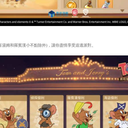
、劍客湯姆和羅賓漢小不點除外)，讓你盡情享受追逃派對。