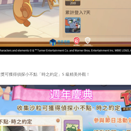
，大獎可獲得偵探小不點「時之約定」S 級精美外觀！