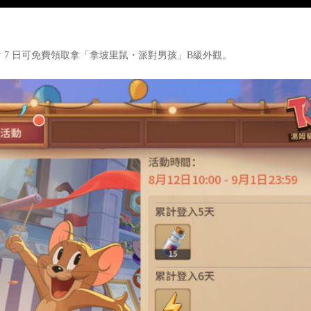
累計 7 日可免費領取拿「拿坡里鼠・派對男孩」B級外觀。