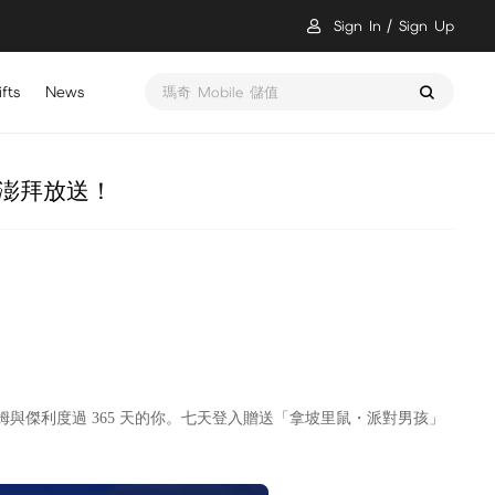
Sign In
Sign Up
fts
News
醫起救世界 鼠裡逃生 儲值
澎拜放送！
與傑利度過 365 天的你。七天登入贈送「拿坡里鼠・派對男孩」