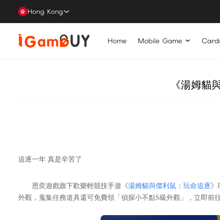
Hong Kong
Home
Mobile Game
Card
《湯姆貓
追逐一年 真是辛苦了
恩奕遊戲旗下歡樂輕競技手遊《
湯姆貓與傑利鼠：玩命追逐
》
外觀，蒐集任務道具還可免費領「偵探小不點S級外觀」，立即前