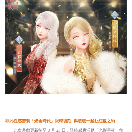
非凡性感套裝「燃金時代」限時復刻 與暖暖一起赴紅毯之約
此次遊戲更新後至 8 月 23 日，限時感應活動「光影星夜」復