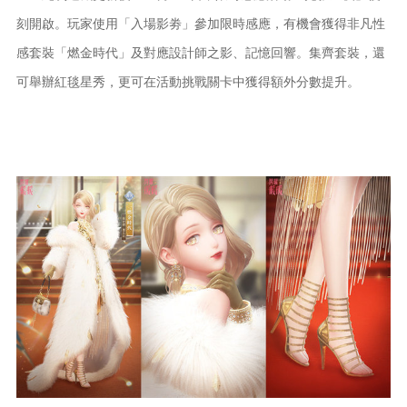
刻開啟。玩家使用「入場影劵」參加限時感應，有機會獲得非凡性
感套裝「燃金時代」及對應設計師之影、記憶回響。集齊套裝，還
可舉辦紅毯星秀，更可在活動挑戰關卡中獲得額外分數提升。