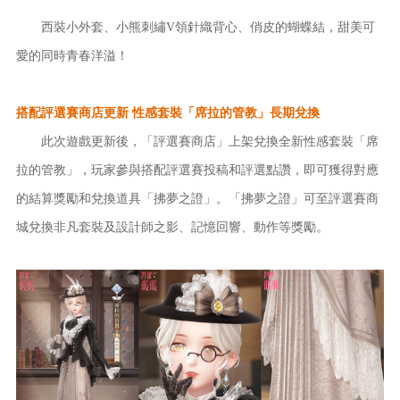
西裝小外套、小熊刺繡V領針織背心、俏皮的蝴蝶結，甜美可
愛的同時青春洋溢！
搭配評選賽商店更新 性感套裝「席拉的管教」長期兌換
此次遊戲更新後，「評選賽商店」上架兌換全新性感套裝「席
拉的管教」，玩家參與搭配評選賽投稿和評選點讚，即可獲得對應
的結算獎勵和兌換道具「拂夢之證」。「拂夢之證」可至評選賽商
城兌換非凡套裝及設計師之影、記憶回響、動作等獎勵。