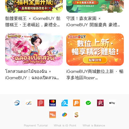
骷髏要稱王 × iGameBUY 骷
守護！森友家園 ×
髏稱王・王者崛起，豪禮全面
iGameBUY 開服慶典 豪禮集
開啟！
結大放送！
โลกสวนดอกไม้ของฉัน ×
iGameBUY商城數位上新 · 暢
iGameBUY : ฉลองเปิดสวน
享多地區Razer
แจกใหญ่จัดเต็ม !
Gold/PSN/itunes/Netflix/Am
azon/Riot Points新體驗！
Payment Tutorial
What is iG Point
What is Balance