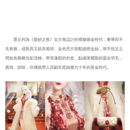
墨丘利為《曼妙之夜》女主角設計的禮服燃金時代，奢華而不
失典雅，成熟而又頗具風情。金色亮片搭配細密金絲，舉手投足之
間如有粼粼光影流轉。華美蓬鬆的外套，點綴著耀眼的鎏金羽毛，
風情、韻味，仿佛能帶人回顧菲星娛樂六十年的黃金時代。