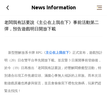
News Information
老闆我有話要說《主公在上我在下》事前活動第二
彈，預告遊戲明日開放下載
新型態解放系卡牌 RPG《
主公在上我在下
》正式宣布，遊戲預計
明（20）日在雙平台率先開放下載。並且暨 3 日展開事前登錄後，
於今（19）日再推出「老闆我有話要說」紓壓解悶療癒型活動，特
別適合出現工作焦慮症頭、滿腹心事無人傾訴的上班族。而本次活
動遊戲原廠也將參與留言，並且會偷偷寫下禮包兌換碼，玩家們趕
緊去找找！