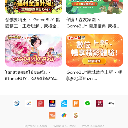
骷髏要稱王 × iGameBUY 骷
守護！森友家園 ×
髏稱王・王者崛起，豪禮全面
iGameBUY 開服慶典 豪禮集
開啟！
結大放送！
โลกสวนดอกไม้ของฉัน ×
iGameBUY商城數位上新 · 暢
iGameBUY : ฉลองเปิดสวน
享多地區Razer
แจกใหญ่จัดเต็ม !
Gold/PSN/itunes/Netflix/Am
azon/Riot Points新體驗！
Payment Tutorial
What is iG Point
What is Balance