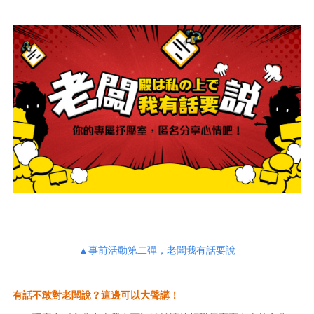
▲事前活動第二彈，老闆我有話要說
有話不敢對老闆說？這邊可以大聲講！