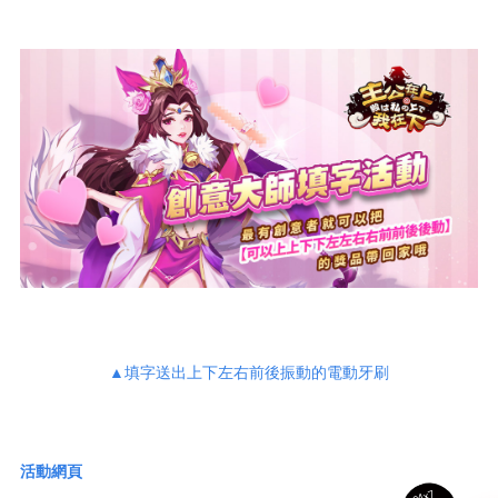
▲填字送出上下左右前後振動的電動牙刷
活動網頁
24x7