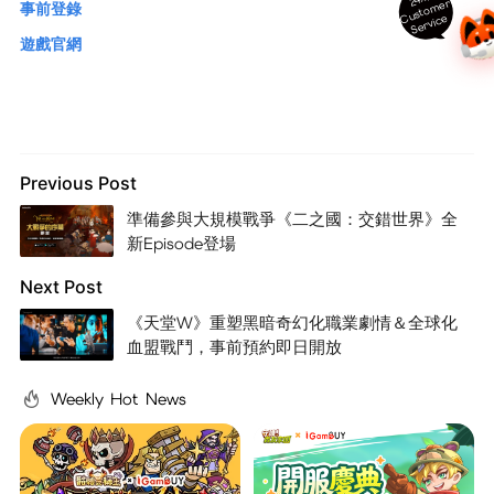
ust
o
m
er
S
ervi
c
事前登錄
C
e
遊戲官網
Previous Post
準備參與大規模戰爭《二之國：交錯世界》全
新Episode登場
Next Post
《天堂W》重塑黑暗奇幻化職業劇情＆全球化
血盟戰鬥，事前預約即日開放
Weekly Hot News