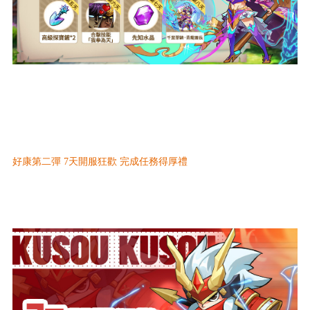
好康第二彈 7天開服狂歡 完成任務得厚禮