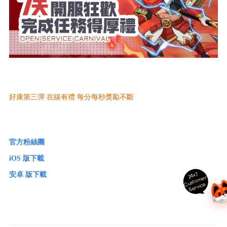
好康第三彈 在線有禮 每分每秒獎勵不斷
官方粉絲團
iOS 版下載
24x7
安卓 版下載
ust
o
m
er
S
ervi
c
C
e