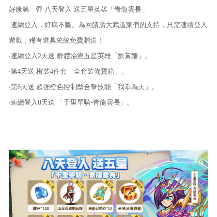
好康第一彈 八天登入 送五星英雄「青龍雲長」
.連續登入，好康不斷。為回饋廣大武道家們的支持，只需連續登入
遊戲，稀有道具統統免費贈送！
‧連續登入2天送 群體治療五星英雄「劉黃嬸」。
‧第4天送 橙裝4件套「全套裝備寶箱」。
‧第6天送 超強橙色控制型合擊技能「我拳為天」。
‧連續登入8天送 「千里單騎•青龍雲長」。