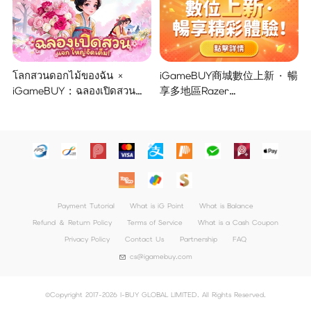
โลกสวนดอกไม้ของฉัน ×
iGameBUY商城數位上新 · 暢
iGameBUY : ฉลองเปิดสวน
享多地區Razer
แจกใหญ่จัดเต็ม !
Gold/PSN/itunes/Netflix/Am
azon/Riot Points新體驗！
Payment Tutorial
What is iG Point
What is Balance
Refund ＆ Return Policy
Terms of Service
What is a Cash Coupon
Privacy Policy
Contact Us
Partnership
FAQ
cs@igamebuy.com
©Copyright 2017-2026 I-BUY GLOBAL LIMITED. All Rights Reserved.