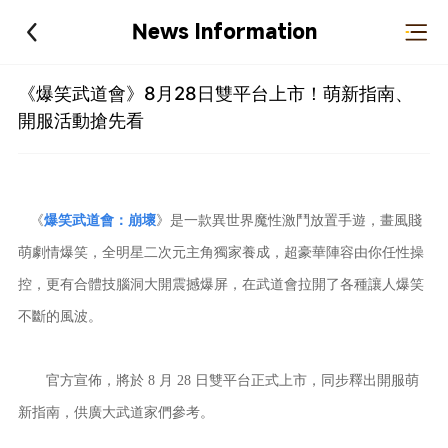
News Information
《爆笑武道會》8月28日雙平台上市！萌新指南、
開服活動搶先看
《
爆笑武道會：崩壞
》是一款異世界魔性激鬥放置手遊，畫風賤
萌劇情爆笑，全明星二次元主角獨家養成，超豪華陣容由你任性操
控，更有合體技腦洞大開震撼爆屏，在武道會拉開了各種讓人爆笑
不斷的風波。
官方宣佈，將於 8 月 28 日雙平台正式上市，同步釋出開服萌
新指南，供廣大武道家們參考。