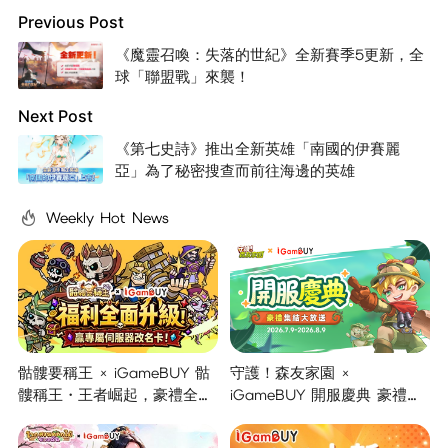
Previous Post
《魔靈召喚：失落的世紀》全新賽季5更新，全
球「聯盟戰」來襲！
Next Post
《第七史詩》推出全新英雄「南國的伊賽麗
亞」為了秘密搜查而前往海邊的英雄
Weekly Hot News
骷髏要稱王 × iGameBUY 骷
守護！森友家園 ×
髏稱王・王者崛起，豪禮全面
iGameBUY 開服慶典 豪禮集
開啟！
結大放送！