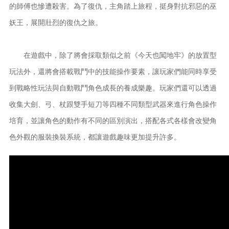
的師傅也慘遭殺害。為了復仇，主角踏上旅程，挺身對抗邪惡的巫
妖王，展開壯烈的復仇之旅。
在遊戲中，除了將會採取類似之前《今天也闖地牢》的放置型
玩法外，還將會搭載戰鬥中的技能操作要素，讓玩家們能同時享受
到戰略性玩法與自動戰鬥角色成長的養成樂趣。玩家們還可以透過
收集大劍、弓、杖跟雙手短刀等四種不同類型武器來進行角色操作
培育，並讓角色的動作有不同的區別演出，搭配各式各樣會改變角
色外觀的服裝換裝系統，都讓遊戲趣味更加提升許多。