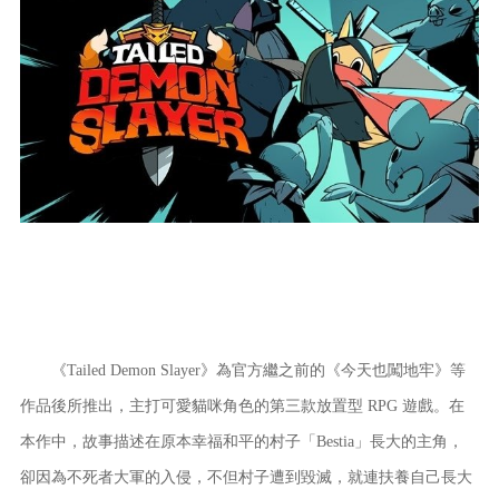
《Tailed Demon Slayer》為官方繼之前的《今天也闖地牢》等
作品後所推出，主打可愛貓咪角色的第三款放置型 RPG 遊戲。在
本作中，故事描述在原本幸福和平的村子「Bestia」長大的主角，
卻因為不死者大軍的入侵，不但村子遭到毀滅，就連扶養自己長大