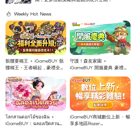
Weekly Hot News
骷髏要稱王 × iGameBUY 骷
守護！森友家園 ×
髏稱王・王者崛起，豪禮全面
iGameBUY 開服慶典 豪禮集
開啟！
結大放送！
โลกสวนดอกไม้ของฉัน ×
iGameBUY商城數位上新 · 暢
iGameBUY : ฉลองเปิดสวน
享多地區Razer
แจกใหญ่จัดเต็ม !
Gold/PSN/itunes/Netflix/Am