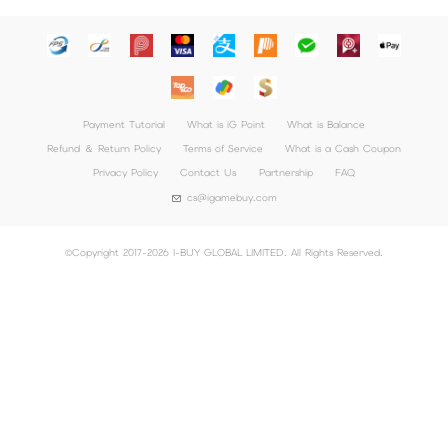
azon/Riot Points新體驗！
Payment Tutorial
What is iG Point
What is Balance
Refund ＆ Return Policy
Terms of Service
What is a Cash Coupon
Privacy Policy
Contact Us
Partnership
FAQ
cs@igamebuy.com
©Copyright 2017-2026 I-BUY GLOBAL LIMITED. All Rights Reserved.