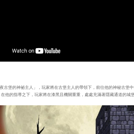
限定活動「闇夜古堡的神祕主人」，玩家將在古堡主人的帶領下，前往他的神秘
瑪。在他的指導之下，玩家將在漆黑且機關重重，處處充滿著隱藏通道的城