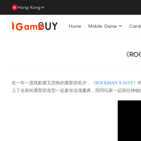
Hong Kong
Home
Mobile Game
Card
《RO
在一年一度既歡樂又恐怖的萬聖節前夕，《
ROCKMAN X DiVE
》
上了全新的萬聖節造型一起參加這場慶典，陪同玩家一起前往神秘