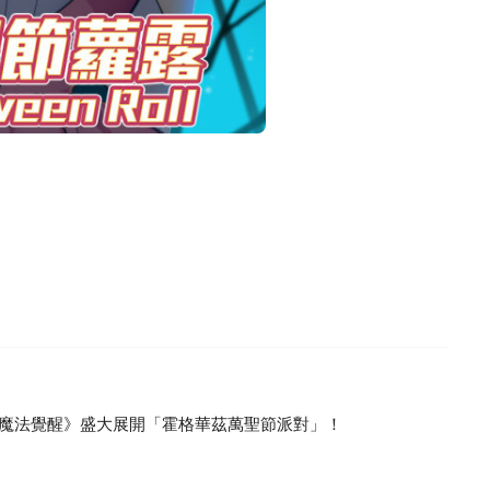
魔法覺醒》盛大展開「霍格華茲萬聖節派對」！