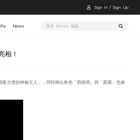
Sign In
Sign Up
fts
News
醫起救世界 鼠裡逃生 儲值
裝亮相！
專屬活動「闇夜古堡的神祕主人」，同時兩位角色「西格瑪」與「蘿露」也換