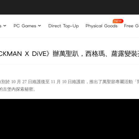
s
PC Games
Direct Top-Up
Physical Goods
Free Gi
CKMAN X DiVE》辦萬聖趴，西格瑪、蘿露變
特別於 10 月 27 日維護後至 11 月 10 日維護前，推出了萬聖節
的古堡內探索秘密。