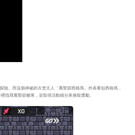
古堡中探險。而這個神祕的古堡主人「萬聖節西格瑪」外表看似西格瑪，
堡裡找尋萬聖節糖果，並取得活動積分來換取獎勵。