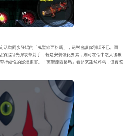
定活動同步登場的「萬聖節西格瑪」，絕對會讓你讚嘆不已。而
型的追蹤光彈攻擊對手，若是安裝強化要素，則可在命中敵人後獲
附帶持續性的燃燒傷害。「萬聖節西格瑪」看起來雖然邪惡，但實際