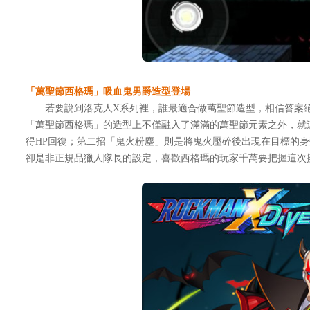
「萬聖節西格瑪」吸血鬼男爵造型登場
若要說到洛克人X系列裡，誰最適合做萬聖節造型，相信答案絕對
「萬聖節西格瑪」的造型上不僅融入了滿滿的萬聖節元素之外，就
得HP回復；第二招「鬼火粉塵」則是將鬼火壓碎後出現在目標的
卻是非正規品獵人隊長的設定，喜歡西格瑪的玩家千萬要把握這次