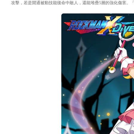
攻擊，若是開通被動技能後命中敵人，還能堆疊5層的強化傷害。