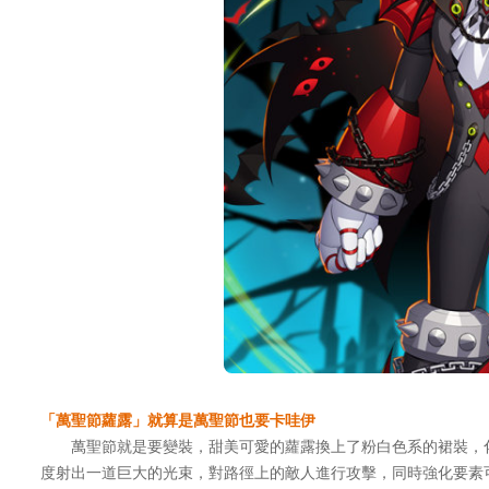
「萬聖節蘿露」就算是萬聖節也要卡哇伊
萬聖節就是要變裝，甜美可愛的蘿露換上了粉白色系的裙裝，化
度射出一道巨大的光束，對路徑上的敵人進行攻擊，同時強化要素