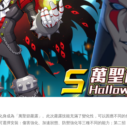
身成為「萬聖節蘿露」。此次蘿露技能充滿了變化性，可以因應不同的
可選擇安裝：傷害強化、加速狀態、防禦強化等三種不同的能力；第二招