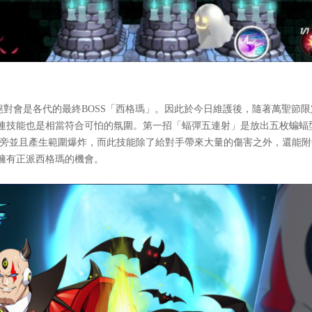
會是各代的最終BOSS「西格瑪」。因此於今日維護後，隨著萬聖節限
連技能也是相當符合可怕的氛圍。第一招「蝠彈五連射」是放出五枚蝙蝠
身旁並且產生範圍爆炸，而此技能除了給對手帶來大量的傷害之外，還能
擁有正派西格瑪的機會。