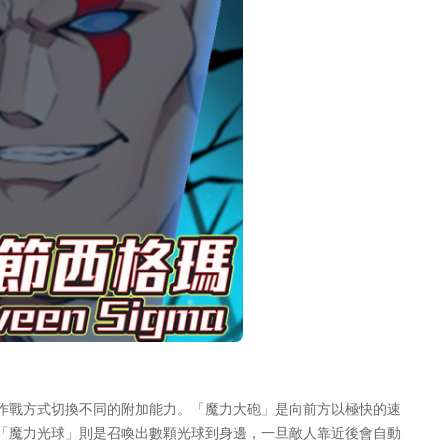
作戰方式切換不同的附加能力。「魔力大砲」是向前方以極快的速
「魔力光球」則是召喚出數顆光球到身邊，一旦敵人靠近後會自動