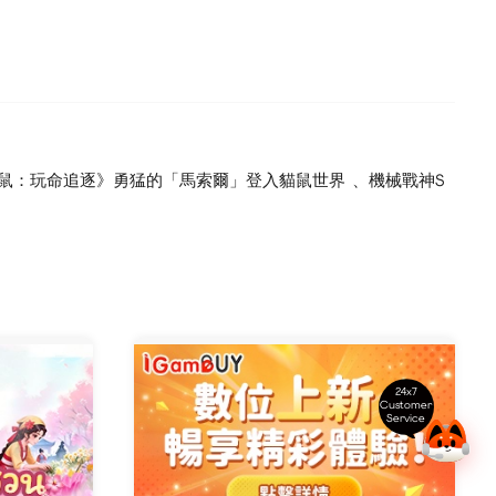
鼠：玩命追逐》勇猛的「馬索爾」登入貓鼠世界 、機械戰神S
24x7
Customer
Service