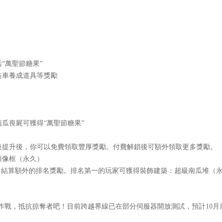
“萬聖節糖果”
裝車養成道具等獎勵
瓜喪屍可獲得“萬聖節糖果”
等級提升後，你可以免費領取豐厚獎勵。付費解鎖後可額外領取更多獎勵。
頭像框（永久）
名，結算額外的排名獎勵。排名第一的玩家可獲得裝飾建築：超級南瓜堆（
抗掠奪者吧！目前跨越界線已在部分伺服器開放測試，預計10月底將對伺服