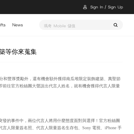
Sign In
Sign Up
fts
News
瑪奇 Mobile 儲值
築等你來蒐集
動積分和豐厚獎勵外，還有機會額外獲得南瓜堆限定裝飾建築、萬聖節
即前往官方粉絲團大聲說出代言人姓名，就有機會獲得代言人限量
突發的事件中，兩位代言人將用什麼態度面對與選擇！官方粉絲團
量簽名照、代言人限量簽名生存包、Sony 電視、iPhone 手