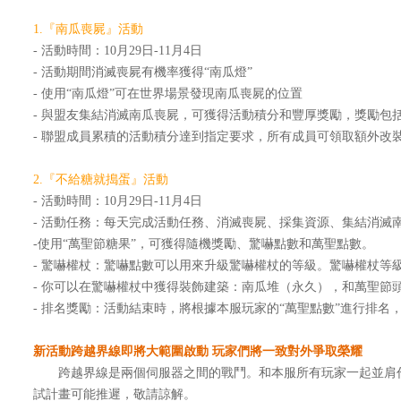
1.『南瓜喪屍』活動
- 活動時間：10月29日-11月4日
- 活動期間消滅喪屍有機率獲得“南瓜燈”
- 使用“南瓜燈”可在世界場景發現南瓜喪屍的位置
- 與盟友集結消滅南瓜喪屍，可獲得活動積分和豐厚獎勵，獎勵包括
- 聯盟成員累積的活動積分達到指定要求，所有成員可領取額外改
2.『不給糖就搗蛋』活動
- 活動時間：10月29日-11月4日
- 活動任務：每天完成活動任務、消滅喪屍、採集資源、集結消滅南
-使用“萬聖節糖果”，可獲得隨機獎勵、驚嚇點數和萬聖點數。
- 驚嚇權杖：驚嚇點數可以用來升級驚嚇權杖的等級。驚嚇權杖
- 你可以在驚嚇權杖中獲得裝飾建築：南瓜堆（永久），和萬聖節
- 排名獎勵：活動結束時，將根據本服玩家的“萬聖點數”進行排
新活動跨越界線即將大範圍啟動 玩家們將一致對外爭取榮耀
跨越界線是兩個伺服器之間的戰鬥。和本服所有玩家一起並肩作戰，抵
試計畫可能推遲，敬請諒解。