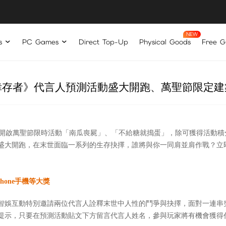
s
PC Games
Direct Top-Up
Physical Goods
Free Gi
倖存者》代言人預測活動盛大開跑、萬聖節限定建
 29 日開啟萬聖節限時活動「南瓜喪屍」、「不給糖就搗蛋」，除可獲得活
盛大開跑，在末世面臨一系列的生存抉擇，誰將與你一同肩並肩作戰？立
hone手機等大獎
娛互動特別邀請兩位代言人詮釋末世中人性的鬥爭與抉擇，面對一連串
，只要在預測活動貼文下方留言代言人姓名，參與玩家將有機會獲得代言人限