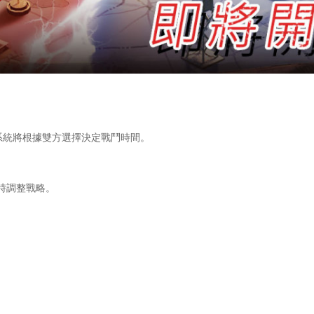
。系統將根據雙方選擇決定戰鬥時間。
時調整戰略。
。