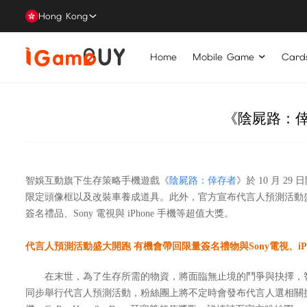
Hong Kong
Home
Mobile Game
Card
《陰屍路：
智娛互動旗下生存策略手機遊戲《
陰屍路：倖存者
》於 10 月
限定頭像框以及改裝車養成道具。此外，官方宣布代言人預測活動
簽名禮品、Sony 電視與 iPhone 手機等超值大獎。
代言人預測活動盛大開跑 有機會帶回限量簽名禮物與Sony電視、iP
在末世，為了生存所需的物資，將面臨無止境的鬥爭與抉擇，智
同步舉行代言人預測活動，粉絲團上將不定時會發布代言人選相關提示