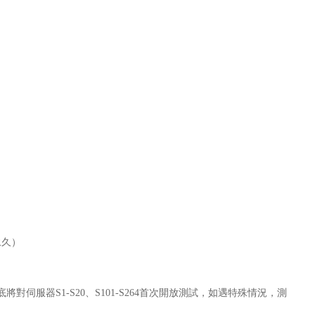
永久）
器S1-S20、S101-S264首次開放測試，如遇特殊情況，測